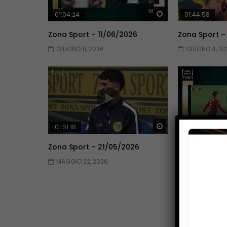
Guarda Dopo
01:04:24
01:44:58
Zona Sport – 11/06/2026
Zona Sport –
GIUGNO 11, 2026
GIUGNO 4, 20
Guarda Dopo
01:51:18
01:51:09
Zona Sport – 21/05/2026
Zona Sport –
MAGGIO 22, 2026
MAGGIO 14, 2