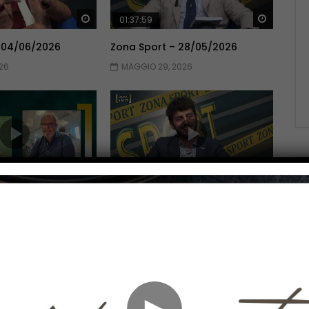
Guarda Dopo
Guarda 
01:37:59
 04/06/2026
Zona Sport – 28/05/2026
26
MAGGIO 29, 2026
Guarda Dopo
Guarda 
01:51:06
 14/05/2026
Zona Sport – 07/05/2026
026
MAGGIO 7, 2026
►