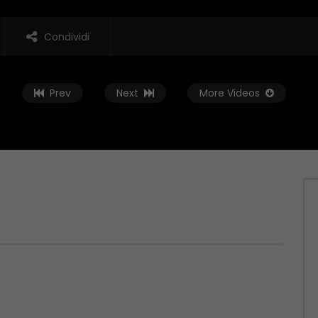
Condividi
Prev
Next
More Videos
Guarda Dopo
01:37:59
t – 04/06/2026
Zona Sport – 28/05/2026
 2026
MAGGIO 29, 2026