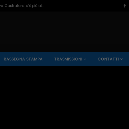
Veneziale Isernia, Ionna verso ruolo chiave. Castrataro: c’è più attenzione per Termoli – 08/08/2026
SALUTE AI RAGGI X
CONTO ALLA ROVESCIA
ZONA SPORT
RASSEGNA STAMPA
TRASMISSIONI
CONTATTI
Guarda Dopo
01:00:11
zzo – 22/06/2026
Inside Abruzzo – 15/06/2026
SALUTE AI RAGGI X
CONTO ALLA ROVESCIA
ZONA SPORT