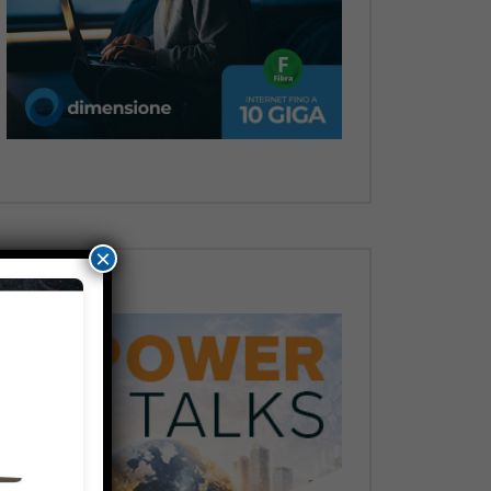
Dopo
×
Dopo