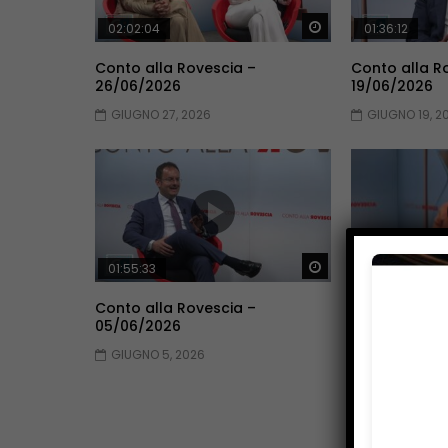
Guarda Dopo
02:02:04
01:36:12
Conto alla Rovescia –
Conto alla R
26/06/2026
19/06/2026
GIUGNO 27, 2026
GIUGNO 19, 2
Guarda Dopo
01:55:33
01:53:33
Conto alla Rovescia –
Conto alla R
05/06/2026
29/05/2026
GIUGNO 5, 2026
MAGGIO 30, 