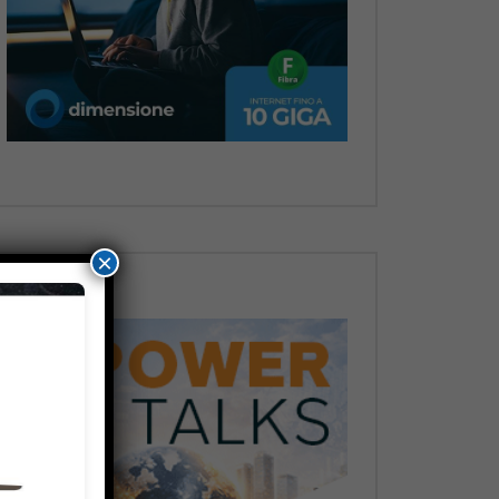
Dopo
×
Dopo