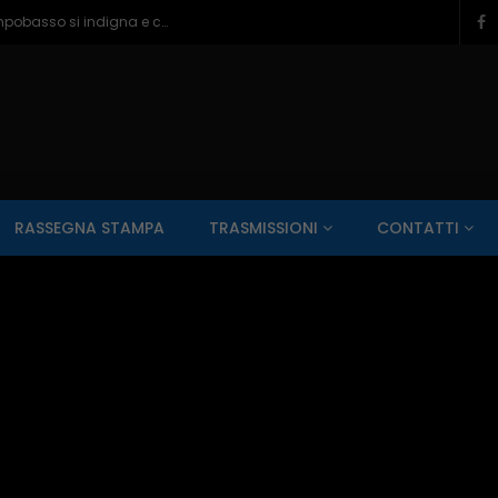
Ragazzine violentate al Romagnoli, Campobasso si indigna e chiede più controlli – 06/08/2026
SALUTE AI RAGGI X
CONTO ALLA ROVESCIA
ZONA SPORT
RASSEGNA STAMPA
TRASMISSIONI
CONTATTI
Guarda Dopo
01:00:11
zzo – 22/06/2026
Inside Abruzzo – 15/06/2026
SALUTE AI RAGGI X
CONTO ALLA ROVESCIA
ZONA SPORT