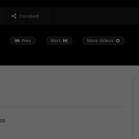
Condividi
Prev
Next
More Videos
Guarda Dopo
02:01:38
 Rovescia – 19/06/2026
Conto alla Rovescia – 12/06/2026
, 2026
GIUGNO 12, 2026
019