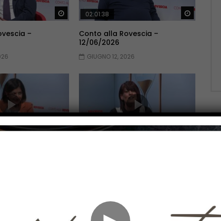
Guarda Dopo
Guarda 
02:01:38
ovescia –
Conto alla Rovescia –
12/06/2026
026
GIUGNO 12, 2026
Guarda Dopo
Guarda 
02:10:51
ovescia –
Conto alla Rovescia –
22/05/2026
2026
MAGGIO 22, 2026
►