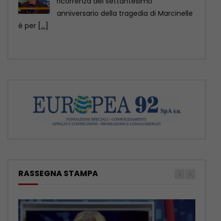
CHARLEROI (BELGIO) (ITALPRESS) – “70
anni fa a Marcinelle si compiva una
tragedia che non
[...]
RASSEGNA STAMPA