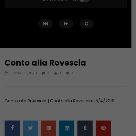
Conto alla Rovescia
Guarda Dopo
02:02:04
01:36:12
GENNAIO 1, 1970
0
0
0
Conto alla Rovescia – 26/06/2026
Conto alla Rovescia 
GIUGNO 27, 2026
GIUGNO 19, 2026
Conto alla Rovescia | Conto alla Rovescia | 5/4/2019