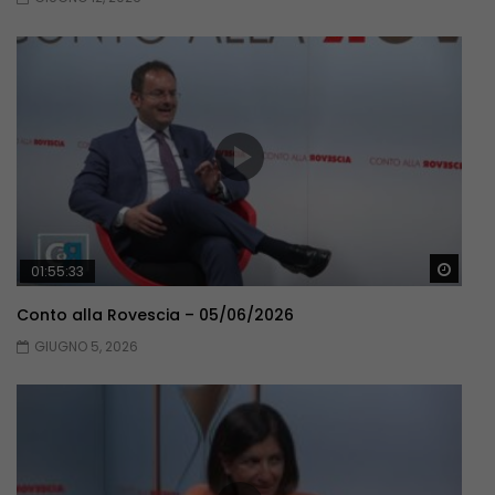
Guar
01:55:33
Conto alla Rovescia – 05/06/2026
GIUGNO 5, 2026