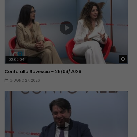
Guar
02:02:04
Conto alla Rovescia – 26/06/2026
GIUGNO 27, 2026