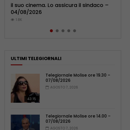
il suo cinema. Lo assicura il sindaco –
l’ambulatorio per curare l’osteoporosi
Pensionati: più relazioni e servizi di
cittadini: ‘Abbiamo paura per i ragazzi’
Polizia: impegno nel rafforzare organici
04/08/2026
– 06/08/2026
prossimità – 04/08/2026
– 07/08/2026
– 05/08/2026
1.8K
1.1K
1.1K
1K
1K
ULTIMI TELEGIORNALI
Telegiornale Molise ore 19.30 –
07/08/2026
AGOSTO 7, 2026
43:15
Telegiornale Molise ore 14.00 –
07/08/2026
AGOSTO 7, 2026