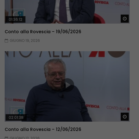
Guar
01:36:12
Conto alla Rovescia – 19/06/2026
GIUGNO 19, 2026
Guar
02:01:38
Conto alla Rovescia – 12/06/2026
GIUGNO 12, 2026