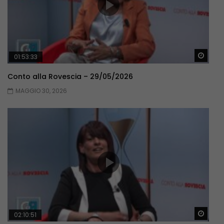
Guar
01:53:33
Conto alla Rovescia – 29/05/2026
MAGGIO 30, 2026
Guar
02:10:51