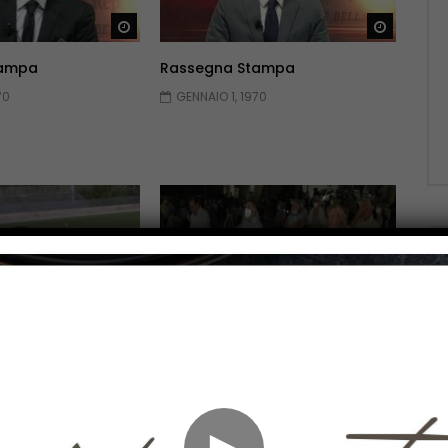
Guarda Dopo
Guarda 
tampa
Rassegna Stampa
70
GENNAIO 1, 1970
Guarda Dopo
Guarda 
a protagonista del
“Dal Volturno al Macerone.
cellenza
Nascita di un Regno, il libro di
Pede
70
GENNAIO 1, 1970
►