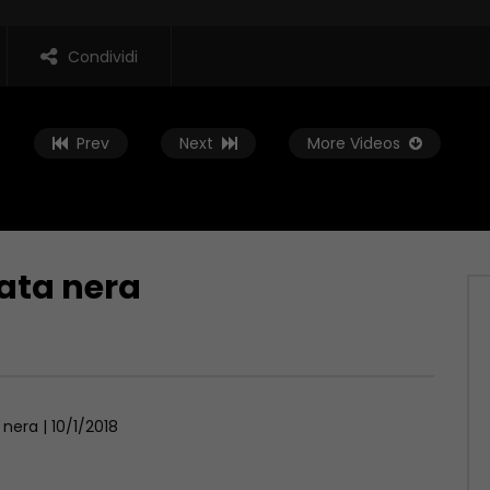
Condividi
Prev
Next
More Videos
ata nera
Guarda Dopo
 Stampa
Rassegna Stampa
 1970
GENNAIO 1, 1970
 nera | 10/1/2018