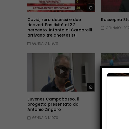
Guarda Dopo
Covid, zero decessi e due
Rassegna S
ricoveri. Positività al 37
GENNAIO 1, 19
percento. Intanto al Cardarelli
arrivano tre anestesisti
GENNAIO 1, 1970
Guarda Dopo
Juvenes Campobasso, il
Isernia sicur
progetto presentato da
torneo di ec
Antonio Zingaro
GENNAIO 1, 19
GENNAIO 1, 1970