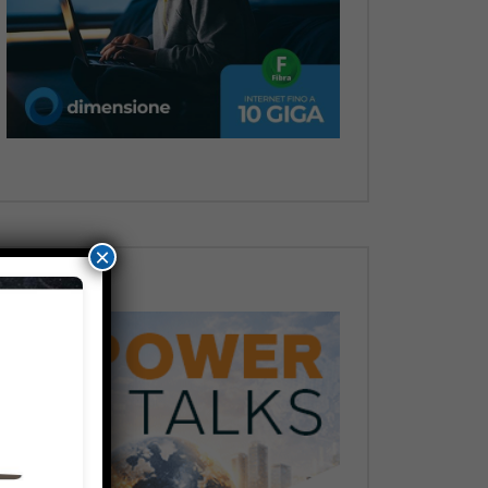
Dopo
×
Dopo