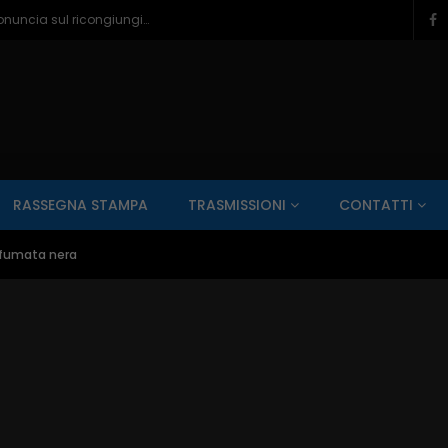
Famiglia nel bosco, Il Tribunale non si pronuncia sul ricongiungimento – 06/08/2026
SALUTE AI RAGGI X
CONTO ALLA ROVESCIA
ZONA SPORT
RASSEGNA STAMPA
TRASMISSIONI
CONTATTI
Guarda Dopo
01:00:11
 fumata nera
zzo – 22/06/2026
Inside Abruzzo – 15/06/2026
SALUTE AI RAGGI X
CONTO ALLA ROVESCIA
ZONA SPORT