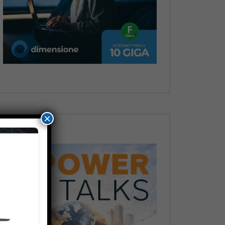
Dopo
×
Dopo