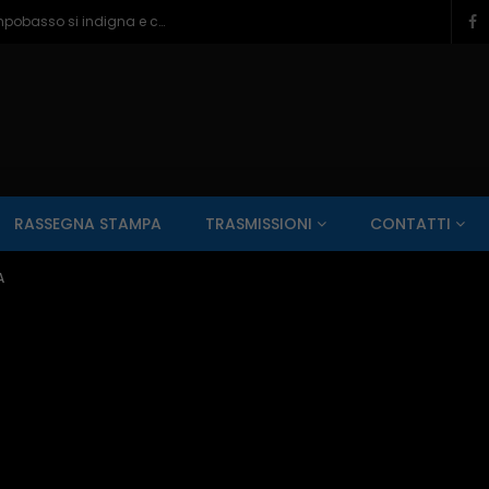
Ragazzine violentate al Romagnoli, Campobasso si indigna e chiede più controlli – 06/08/2026
SALUTE AI RAGGI X
CONTO ALLA ROVESCIA
ZONA SPORT
RASSEGNA STAMPA
TRASMISSIONI
CONTATTI
Guarda Dopo
01:00:11
A
zzo – 22/06/2026
Inside Abruzzo – 15/06/2026
SALUTE AI RAGGI X
CONTO ALLA ROVESCIA
ZONA SPORT