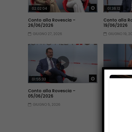
Guarda Dopo
02:02:04
01:36:12
Conto alla Rovescia –
Conto alla R
26/06/2026
19/06/2026
GIUGNO 27, 2026
GIUGNO 19, 2
Guarda Dopo
01:55:33
01:53:33
Conto alla Rovescia –
Conto alla R
05/06/2026
29/05/2026
GIUGNO 5, 2026
MAGGIO 30, 