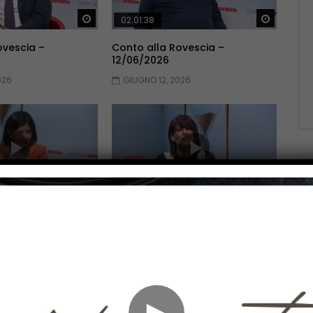
Guarda Dopo
Guarda 
02:01:38
ovescia –
Conto alla Rovescia –
12/06/2026
026
GIUGNO 12, 2026
Guarda Dopo
Guarda 
02:10:51
ovescia –
Conto alla Rovescia –
22/05/2026
2026
MAGGIO 22, 2026
►