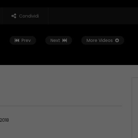
Condividi
Prev
Next
More Videos
Guarda Dopo
02:01:38
 Rovescia – 19/06/2026
Conto alla Rovescia – 12/06/2026
, 2026
GIUGNO 12, 2026
2018