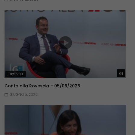
Guar
01:55:33
Conto alla Rovescia – 05/06/2026
GIUGNO 5, 2026