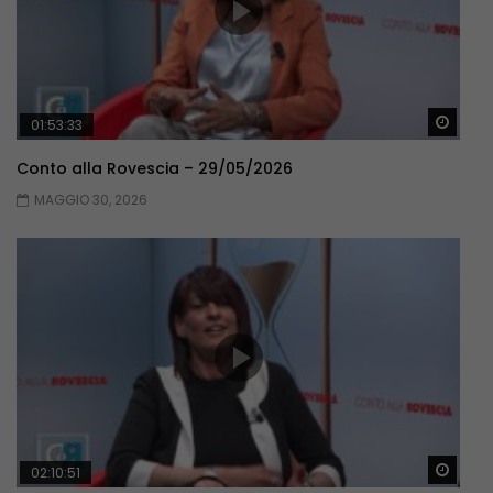
Guar
01:53:33
Conto alla Rovescia – 29/05/2026
MAGGIO 30, 2026
Guar
02:10:51