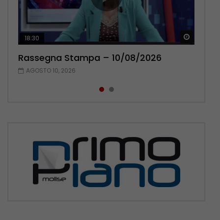
Guarda 
Guarda 
18:30
20:13
Rassegna Stampa – 10/08/2026
Rassegna Stampa – 09/08/2026
AGOSTO 10, 2026
AGOSTO 9, 2026