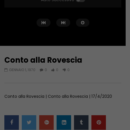
Conto alla Rovescia
Guarda Dopo
02:02:04
01:36:12
GENNAIO 1, 1970
0
0
0
Conto alla Rovescia – 26/06/2026
Conto alla Rovescia 
GIUGNO 27, 2026
GIUGNO 19, 2026
Conto alla Rovescia | Conto alla Rovescia | 17/4/2020