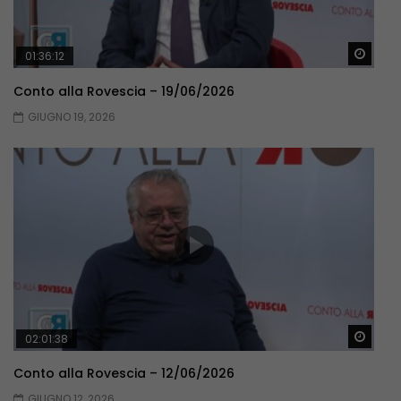
Guar
01:36:12
Conto alla Rovescia – 19/06/2026
GIUGNO 19, 2026
Guar
02:01:38
Conto alla Rovescia – 12/06/2026
GIUGNO 12, 2026