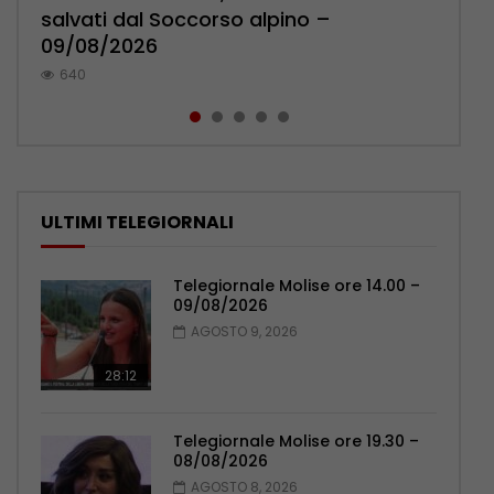
salvati dal Soccorso alpino –
Carpinone – 09/08/2026
Marco Di Marcello a Katmandu –
pressa la sindaca Forte – 09/08/2026
Università e del Tempo libero –
09/08/2026
09/08/2026
09/08/2026
595
1.4K
640
582
654
ULTIMI TELEGIORNALI
Telegiornale Molise ore 14.00 –
09/08/2026
AGOSTO 9, 2026
28:12
Telegiornale Molise ore 19.30 –
08/08/2026
AGOSTO 8, 2026