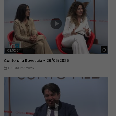
Guar
02:02:04
Conto alla Rovescia – 26/06/2026
GIUGNO 27, 2026