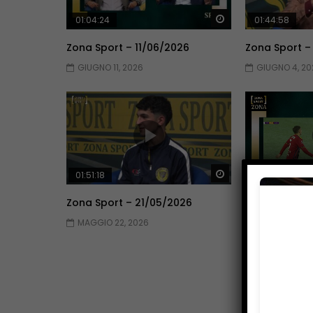
Guarda Dopo
01:04:24
01:44:58
Zona Sport – 11/06/2026
Zona Sport –
GIUGNO 11, 2026
GIUGNO 4, 20
Guarda Dopo
01:51:18
01:51:09
Zona Sport – 21/05/2026
Zona Sport –
MAGGIO 22, 2026
MAGGIO 14, 2