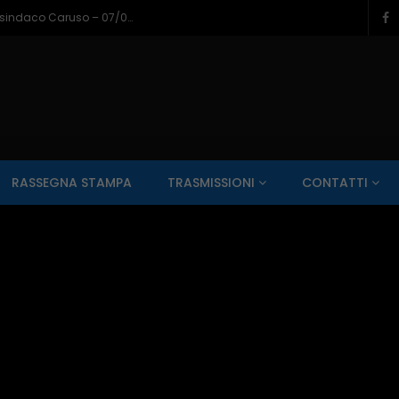
Napoli a Castel di Sangro, il bilancio del sindaco Caruso – 07/08/2026
SALUTE AI RAGGI X
CONTO ALLA ROVESCIA
ZONA SPORT
RASSEGNA STAMPA
TRASMISSIONI
CONTATTI
Guarda Dopo
01:00:11
zzo – 22/06/2026
Inside Abruzzo – 15/06/2026
SALUTE AI RAGGI X
CONTO ALLA ROVESCIA
ZONA SPORT