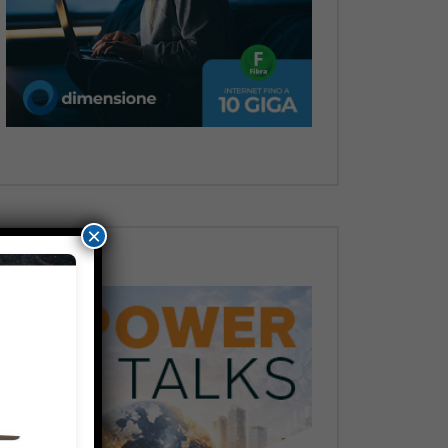
Dopo
×
Dopo