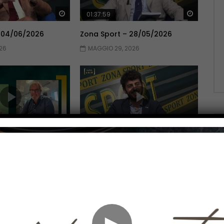
Guarda Dopo
Guarda 
01:37:59
 04/06/2026
Zona Sport – 28/05/2026
26
MAGGIO 29, 2026
Guarda Dopo
Guarda 
01:51:06
 14/05/2026
Zona Sport – 07/05/2026
026
MAGGIO 7, 2026
►