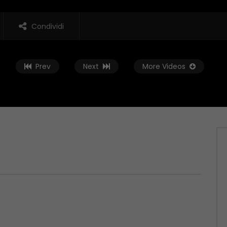
Condividi
Prev
Next
More Videos
Guarda Dopo
01:37:59
t – 04/06/2026
Zona Sport – 28/05/2026
 2026
MAGGIO 29, 2026