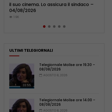
il suo cinema. Lo assicura il sindaco –
cittadini: ‘Abbiamo paura per i ragazzi’
l’ambulatorio per curare l’osteoporosi
Pensionati: più relazioni e servizi di
Municipale evita il peggio – 07/08/2026
04/08/2026
– 07/08/2026
– 06/08/2026
prossimità – 04/08/2026
1K
1.9K
1.2K
1.1K
1.1K
ULTIMI TELEGIORNALI
Telegiornale Molise ore 19.30 –
08/08/2026
AGOSTO 8, 2026
33:55
Telegiornale Molise ore 14.00 –
08/08/2026
AGOSTO 8, 2026