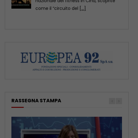
della contea di Yuexi, nella provincia
sud-occidentale cinese
[...]
RASSEGNA STAMPA