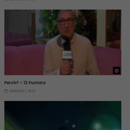
Guar
Perch? – 12 Puntata
GENNAIO 1, 1970