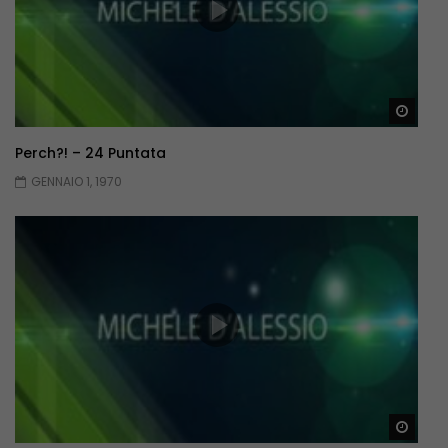
Guar
Perch?! – 24 Puntata
GENNAIO 1, 1970
Guar