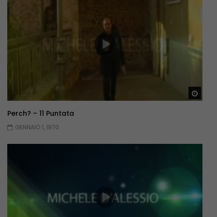
Guar
Perch? – 11 Puntata
GENNAIO 1, 1970