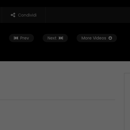
Condividi
Prev
Next
More Videos
Guarda Dopo
01:37:59
t – 04/06/2026
Zona Sport – 28/05/2026
 2026
MAGGIO 29, 2026