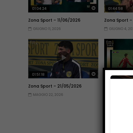
Guarda Dopo
01:04:24
01:44:58
Zona Sport – 11/06/2026
Zona Sport –
GIUGNO 11, 2026
GIUGNO 4, 20
Guarda Dopo
01:51:18
01:51:09
Zona Sport – 21/05/2026
Zona Sport –
MAGGIO 22, 2026
MAGGIO 14, 2