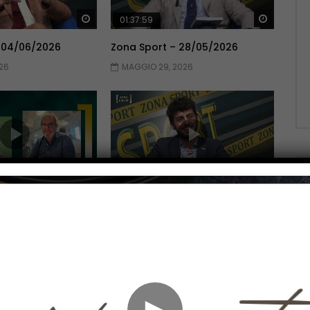
Guarda Dopo
Guarda 
01:37:59
 04/06/2026
Zona Sport – 28/05/2026
26
MAGGIO 29, 2026
Guarda Dopo
Guarda 
01:51:06
 14/05/2026
Zona Sport – 07/05/2026
026
MAGGIO 7, 2026
►