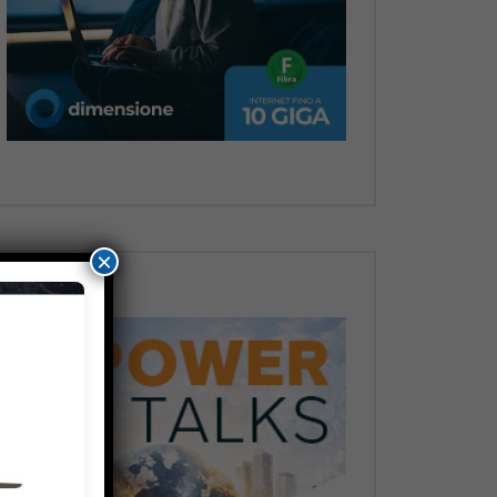
Dopo
×
Dopo