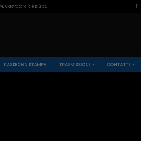
Veneziale Isernia, Ionna verso ruolo chiave. Castrataro: c’è più attenzione per Termoli – 08/08/2026
SALUTE AI RAGGI X
CONTO ALLA ROVESCIA
ZONA SPORT
RASSEGNA STAMPA
TRASMISSIONI
CONTATTI
Guarda Dopo
01:00:11
zzo – 22/06/2026
Inside Abruzzo – 15/06/2026
SALUTE AI RAGGI X
CONTO ALLA ROVESCIA
ZONA SPORT