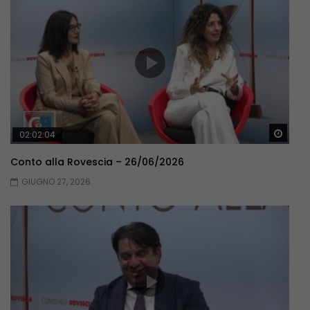
Guar
02:02:04
Conto alla Rovescia – 26/06/2026
GIUGNO 27, 2026