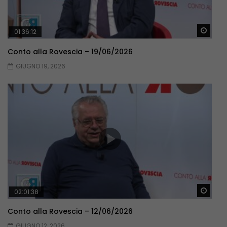
Guar
01:36:12
Conto alla Rovescia – 19/06/2026
GIUGNO 19, 2026
Guar
02:01:38
Conto alla Rovescia – 12/06/2026
GIUGNO 12, 2026