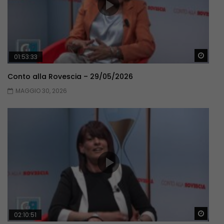
Guar
01:53:33
Conto alla Rovescia – 29/05/2026
MAGGIO 30, 2026
Guar
02:10:51