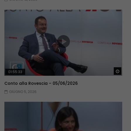
Guar
01:55:33
Conto alla Rovescia – 05/06/2026
GIUGNO 5, 2026