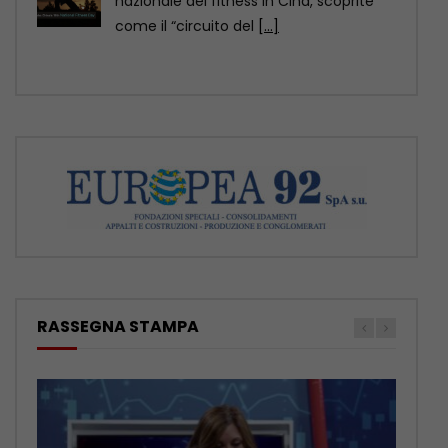
della contea di Yuexi, nella provincia
sud-occidentale cinese
[...]
RASSEGNA STAMPA