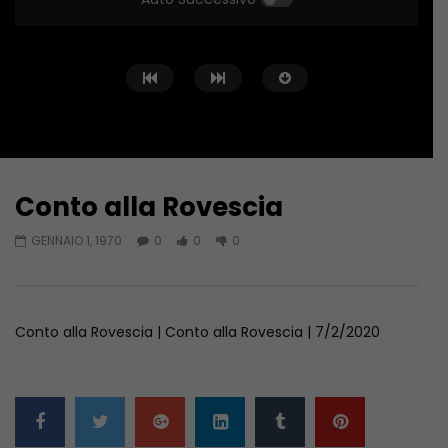
Conto alla Rovescia
Guarda Dopo
02:02:04
01:36:12
GENNAIO 1, 1970
0
0
0
Conto alla Rovescia – 26/06/2026
Conto alla Rovescia 
GIUGNO 27, 2026
GIUGNO 19, 2026
Conto alla Rovescia | Conto alla Rovescia | 7/2/2020