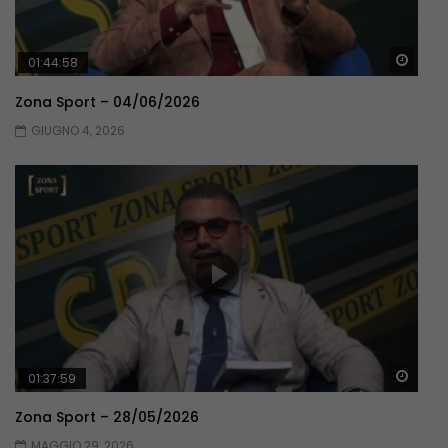
Guar
01:44:58
Zona Sport – 04/06/2026
GIUGNO 4, 2026
Guar
01:37:59
Zona Sport – 28/05/2026
MAGGIO 29, 2026