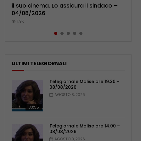
il suo cinema. Lo assicura il sindaco –
cittadini: ‘Abbiamo paura per i ragazzi’
l’ambulatorio per curare l’osteoporosi
Pensionati: più relazioni e servizi di
Municipale evita il peggio – 07/08/2026
04/08/2026
– 07/08/2026
– 06/08/2026
prossimità – 04/08/2026
1K
1.9K
1.2K
1.1K
1.1K
ULTIMI TELEGIORNALI
Telegiornale Molise ore 19.30 –
08/08/2026
AGOSTO 8, 2026
33:55
Telegiornale Molise ore 14.00 –
08/08/2026
AGOSTO 8, 2026