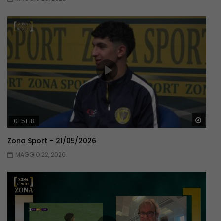
Guar
01:51:18
Zona Sport – 21/05/2026
MAGGIO 22, 2026