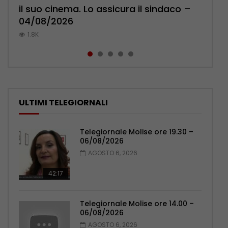
il suo cinema. Lo assicura il sindaco –
Pensionati: più relazioni e servizi di
l’ambulatorio per curare l’osteoporosi
Polizia: impegno nel rafforzare organici
palpeggiate al vecchio Romagnoli –
04/08/2026
prossimità – 04/08/2026
– 06/08/2026
– 05/08/2026
05/08/2026
1.8K
1.1K
1K
1K
798
ULTIMI TELEGIORNALI
Telegiornale Molise ore 19.30 –
06/08/2026
AGOSTO 6, 2026
42:17
Telegiornale Molise ore 14.00 –
06/08/2026
AGOSTO 6, 2026