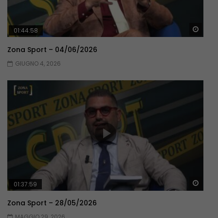
Guar
01:44:58
Zona Sport – 04/06/2026
GIUGNO 4, 2026
Guar
01:37:59
Zona Sport – 28/05/2026
MAGGIO 29, 2026