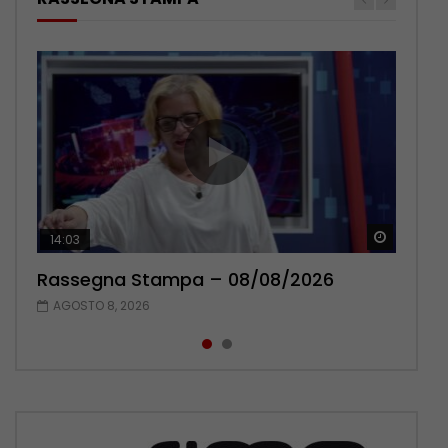
Guarda 
Guarda 
14:03
16:38
Rassegna Stampa – 08/08/2026
Rassegna Stampa – 07/08/2026
AGOSTO 8, 2026
AGOSTO 7, 2026