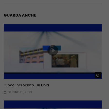
GUARDA ANCHE
Guar
Fuoco Incrociato… in Libia
GIUGNO 20, 2023