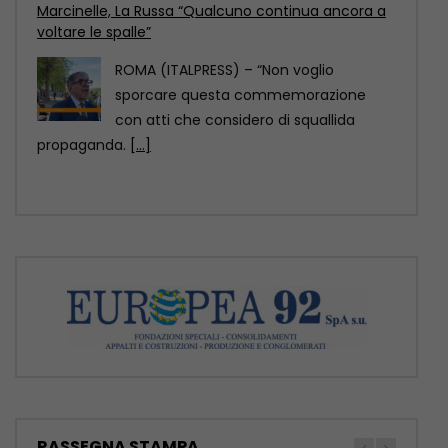
Scoperto un relitto romano con centinaia di anfore
al largo di Mazara del Vallo
ROMA (ITALPRESS) – Un relitto di epoca
romana, presumibilmente databile tra il
II e il
[...]
RASSEGNA STAMPA