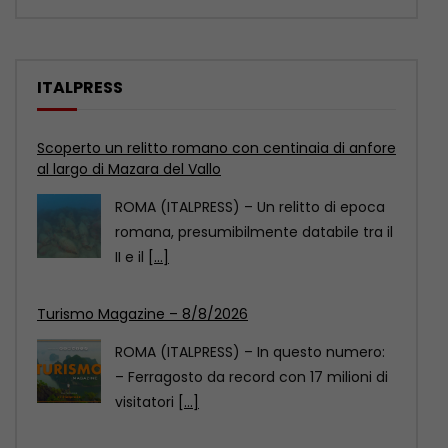
ITALPRESS
Turismo Magazine – 8/8/2026
ROMA (ITALPRESS) – In questo numero:
– Ferragosto da record con 17 milioni di
visitatori
[...]
Marcinelle, La Russa “Qualcuno continua ancora a
voltare le spalle”
ROMA (ITALPRESS) – “Non voglio
sporcare questa commemorazione
con atti che considero di squallida
propaganda.
[...]