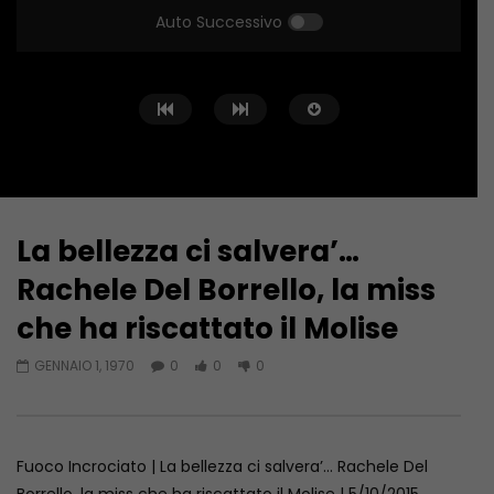
Auto Successivo
La bellezza ci salvera’…
Guarda Dopo
Rachele Del Borrello, la miss
Fuoco Incrociato… in Libia
SICUREZZA E FORMAZIO
che ha riscattato il Molise
SCOMMESSA DELL’EDILI
GIUGNO 20, 2023
GIUGNO 6, 2023
GENNAIO 1, 1970
0
0
0
Fuoco Incrociato | La bellezza ci salvera’… Rachele Del
Borrello, la miss che ha riscattato il Molise | 5/10/2015