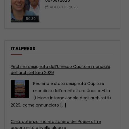
05/08/2026
AGOSTO 5, 2026
50:30
ITALPRESS
Cina: potenza manifatturiera del Paese offre
opportunità a livello globale
La Cina non è soltanto una potenza
manifatturiera, ma anche un
importante mercato di consumo.
[...]
Mantova e Cremona, controlli nei centri
immersioni. Sanzioni per 90 mila euro