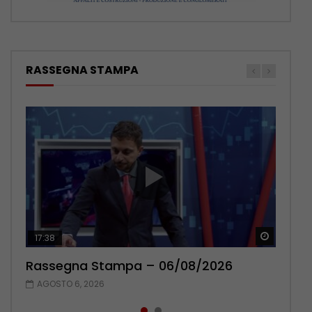
RASSEGNA STAMPA
Guarda 
Guarda 
17:38
22:42
Rassegna Stampa – 06/08/2026
Rassegna Stampa – 05/08/2026
AGOSTO 6, 2026
AGOSTO 5, 2026