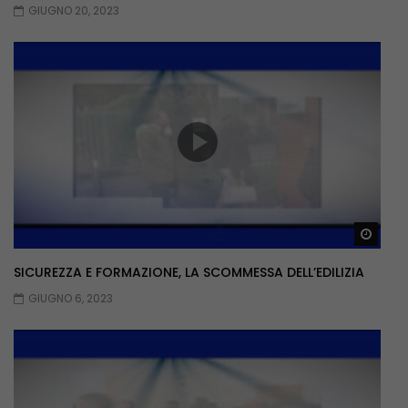
GIUGNO 20, 2023
Guar
SICUREZZA E FORMAZIONE, LA SCOMMESSA DELL’EDILIZIA
GIUGNO 6, 2023