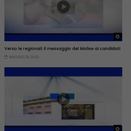
Guar
Verso le regionali: il messaggio del Molise ai candidati
MAGGIO 29, 2023
Guar