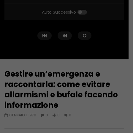
Auto Successivo
Gestire un’emergenza e
Guarda Dopo
raccontarla: come evitare
Fuoco Incrociato… in Libia
SICUREZZA E FORMAZIO
allarmismi e bufale facendo
SCOMMESSA DELL’EDILI
GIUGNO 20, 2023
informazione
GIUGNO 6, 2023
GENNAIO 1, 1970
0
0
0