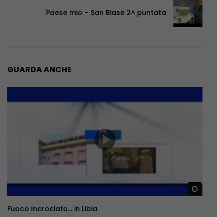
Paese mio – San Biase 2^ puntata
GUARDA ANCHE
Guar
Fuoco Incrociato… in Libia