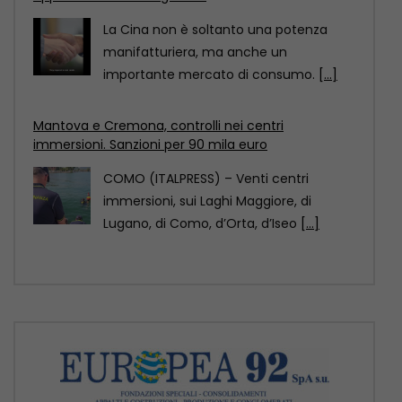
COMO (ITALPRESS) – Venti centri
immersioni, sui Laghi Maggiore, di
Lugano, di Como, d’Orta, d’Iseo
[...]
Pechino designata dall’Unesco Capitale mondiale
dell’architettura 2029
Pechino è stata designata Capitale
mondiale dell’architettura Unesco-Uia
(Unione internazionale degli architetti)
2029, come annunciato
[...]