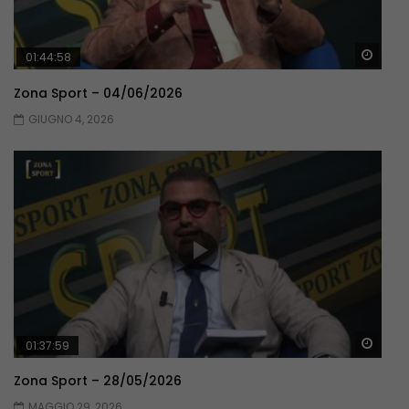
Guar
01:44:58
Zona Sport – 04/06/2026
GIUGNO 4, 2026
Guar
01:37:59
Zona Sport – 28/05/2026
MAGGIO 29, 2026