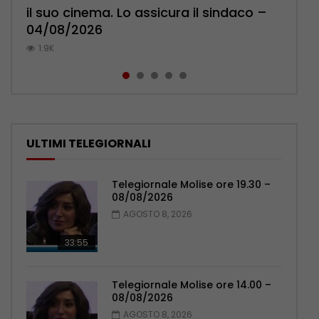
il suo cinema. Lo assicura il sindaco –
cittadini: ‘Abbiamo paura per i ragazzi’
l’ambulatorio per curare l’osteoporosi
Pensionati: più relazioni e servizi di
Municipale evita il peggio – 07/08/2026
04/08/2026
– 07/08/2026
– 06/08/2026
prossimità – 04/08/2026
1K
1.9K
1.2K
1.1K
1.1K
ULTIMI TELEGIORNALI
Telegiornale Molise ore 19.30 –
08/08/2026
AGOSTO 8, 2026
33:55
Telegiornale Molise ore 14.00 –
08/08/2026
AGOSTO 8, 2026