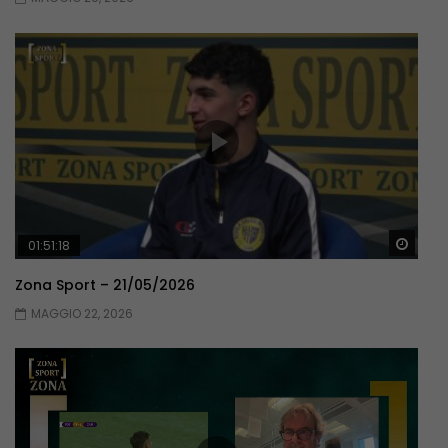
Guar
01:51:18
Zona Sport – 21/05/2026
MAGGIO 22, 2026