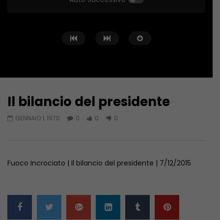
Il bilancio del presidente
Guarda Dopo
GENNAIO 1, 1970
0
0
0
Fuoco Incrociato… in Libia
SICUREZZA E FORMAZIO
SCOMMESSA DELL’EDILI
GIUGNO 20, 2023
GIUGNO 6, 2023
Fuoco Incrociato | Il bilancio del presidente | 7/12/2015