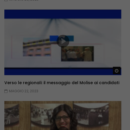
Guar
Verso le regionali: il messaggio del Molise ai candidati
MAGGIO 22, 2023