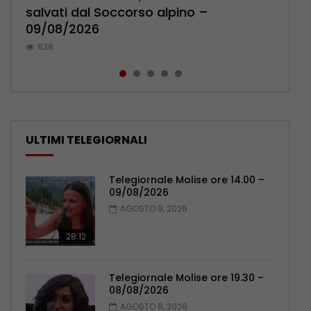
salvati dal Soccorso alpino –
Marco Di Marcello a Katmandu –
Carpinone – 09/08/2026
pressa la sindaca Forte – 09/08/2026
contro il Celta Vigo – 09/08/2026
09/08/2026
09/08/2026
582
1.4K
389
638
580
ULTIMI TELEGIORNALI
Telegiornale Molise ore 14.00 –
09/08/2026
AGOSTO 9, 2026
28:12
Telegiornale Molise ore 19.30 –
08/08/2026
AGOSTO 8, 2026