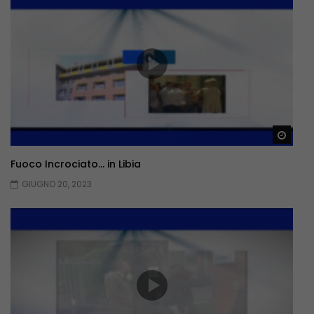
Guar
Fuoco Incrociato… in Libia
GIUGNO 20, 2023