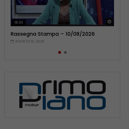
Guarda 
Guarda 
18:30
20:13
Rassegna Stampa – 10/08/2026
Rassegna Stampa – 09/08/2026
AGOSTO 10, 2026
AGOSTO 9, 2026