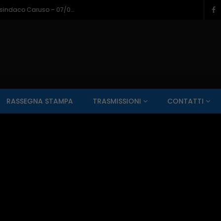
Napoli a Castel di Sangro, il bilancio del sindaco Caruso – 07/08/2026
SALUTE AI RAGGI X
CONTO ALLA ROVESCIA
ZONA SPORT
RASSEGNA STAMPA
TRASMISSIONI
CONTATTI
Guarda Dopo
01:00:11
zzo – 22/06/2026
Inside Abruzzo – 15/06/2026
SALUTE AI RAGGI X
CONTO ALLA ROVESCIA
ZONA SPORT