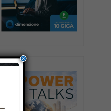
Dopo
×
Dopo