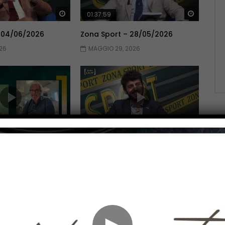
Guarda Dopo
Guarda 
01:37:59
 04/06/2026
Zona Sport – 28/05/2026
26
MAGGIO 29, 2026
Guarda Dopo
Guarda 
01:51:06
 14/05/2026
Zona Sport – 07/05/2026
026
MAGGIO 7, 2026
►