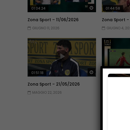
Guarda Dopo
01:04:24
01:44:58
Zona Sport – 11/06/2026
Zona Sport –
GIUGNO 11, 2026
GIUGNO 4, 20
Guarda Dopo
01:51:18
01:51:09
Zona Sport – 21/05/2026
Zona Sport –
MAGGIO 22, 2026
MAGGIO 14, 2