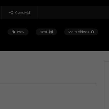
Condividi
Prev
Next
More Videos
Guarda Dopo
01:37:59
t – 04/06/2026
Zona Sport – 28/05/2026
 2026
MAGGIO 29, 2026