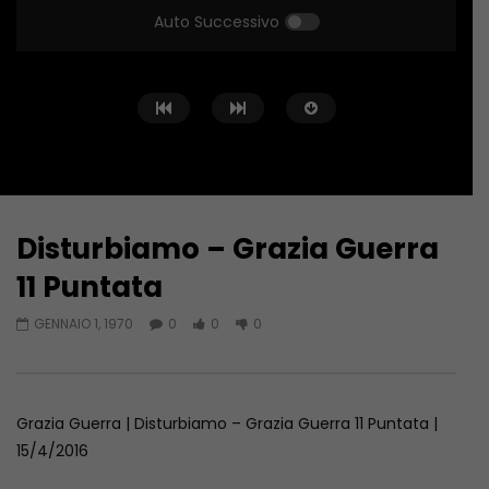
Auto Successivo
Disturbiamo – Grazia Guerra
Guarda Dopo
11 Puntata
Disturbiamo – Grazia Guerra 3
Disturbiamo – Grazia
GENNAIO 1, 1970
0
0
0
Puntata
Puntata
NOVEMBRE 20, 2013
NOVEMBRE 13, 2013
Grazia Guerra | Disturbiamo – Grazia Guerra 11 Puntata |
15/4/2016