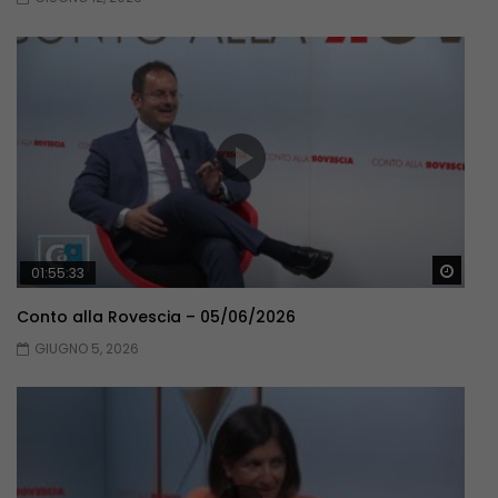
Guar
01:55:33
Conto alla Rovescia – 05/06/2026
GIUGNO 5, 2026