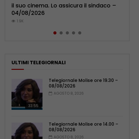
il suo cinema. Lo assicura il sindaco –
cittadini: ‘Abbiamo paura per i ragazzi’
l’ambulatorio per curare l’osteoporosi
Pensionati: più relazioni e servizi di
Municipale evita il peggio – 07/08/2026
04/08/2026
– 07/08/2026
– 06/08/2026
prossimità – 04/08/2026
1K
1.9K
1.2K
1.1K
1.1K
ULTIMI TELEGIORNALI
Telegiornale Molise ore 19.30 –
08/08/2026
AGOSTO 8, 2026
33:55
Telegiornale Molise ore 14.00 –
08/08/2026
AGOSTO 8, 2026