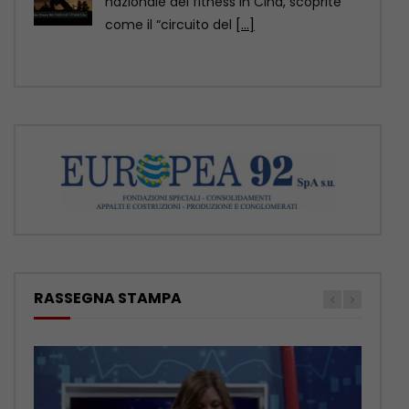
della contea di Yuexi, nella provincia
sud-occidentale cinese
[...]
RASSEGNA STAMPA