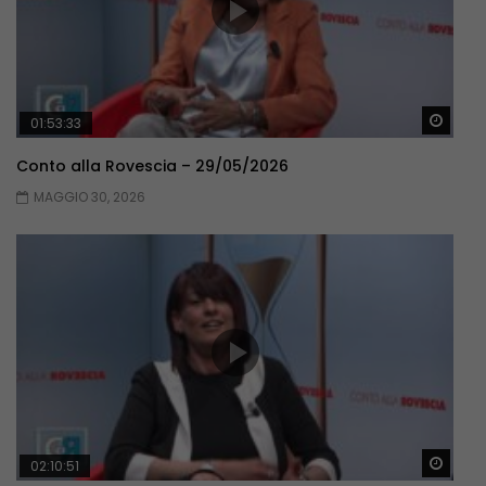
Guar
01:53:33
Conto alla Rovescia – 29/05/2026
MAGGIO 30, 2026
Guar
02:10:51