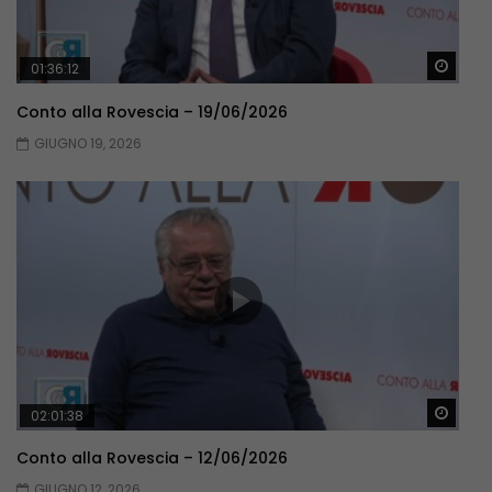
Guar
01:36:12
Conto alla Rovescia – 19/06/2026
GIUGNO 19, 2026
Guar
02:01:38
Conto alla Rovescia – 12/06/2026
GIUGNO 12, 2026