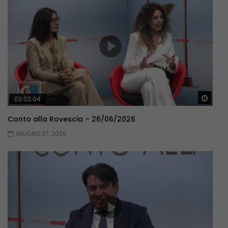
Guar
02:02:04
Conto alla Rovescia – 26/06/2026
GIUGNO 27, 2026