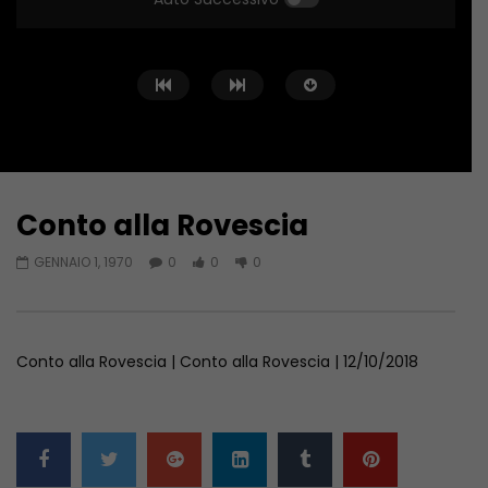
Conto alla Rovescia
Guarda Dopo
02:02:04
01:36:12
GENNAIO 1, 1970
0
0
0
Conto alla Rovescia – 26/06/2026
Conto alla Rovescia 
GIUGNO 27, 2026
GIUGNO 19, 2026
Conto alla Rovescia | Conto alla Rovescia | 12/10/2018