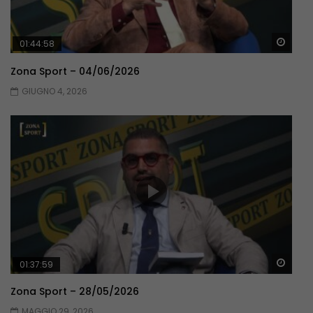
Guar
01:44:58
Zona Sport – 04/06/2026
GIUGNO 4, 2026
Guar
01:37:59
Zona Sport – 28/05/2026
MAGGIO 29, 2026