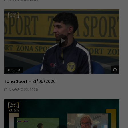
Guar
01:51:18
Zona Sport – 21/05/2026
MAGGIO 22, 2026