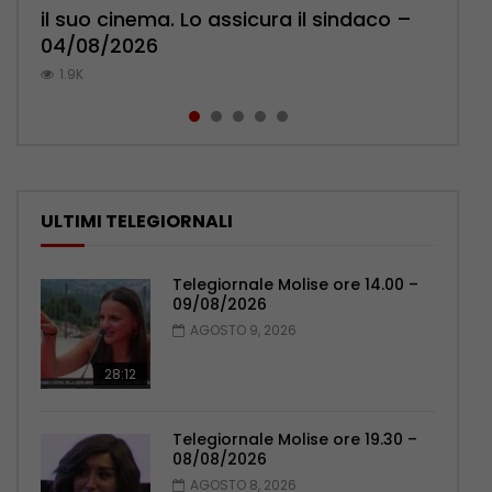
il suo cinema. Lo assicura il sindaco –
cittadini: ‘Abbiamo paura per i ragazzi’
l’ambulatorio per curare l’osteoporosi
Pensionati: più relazioni e servizi di
pronuncia sul ricongiungimento –
04/08/2026
– 07/08/2026
– 06/08/2026
prossimità – 04/08/2026
06/08/2026
1.9K
1.2K
1.1K
1.1K
1K
ULTIMI TELEGIORNALI
Telegiornale Molise ore 14.00 –
09/08/2026
AGOSTO 9, 2026
28:12
Telegiornale Molise ore 19.30 –
08/08/2026
AGOSTO 8, 2026