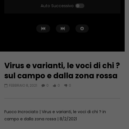
Auto Successivo
Virus e varianti, le voci di chi ?
Guarda Dopo
sul campo e dalla zona rossa
Fuoco Incrociato… in Libia
SICUREZZA E FORMAZIO
FEBBRAIO 8, 2021
0
0
0
SCOMMESSA DELL’EDILI
GIUGNO 20, 2023
GIUGNO 6, 2023
Fuoco Incrociato | Virus e varianti, le voci di chi ? in
campo e dalla zona rossa | 8/2/2021