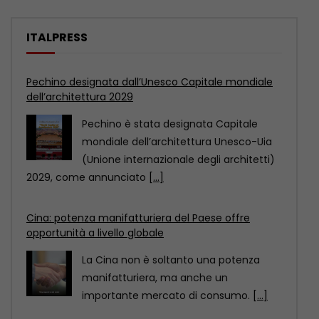
ITALPRESS
Cina: potenza manifatturiera del Paese offre
opportunità a livello globale
La Cina non è soltanto una potenza
manifatturiera, ma anche un
importante mercato di consumo.
[...]
Mantova e Cremona, controlli nei centri
immersioni. Sanzioni per 90 mila euro
COMO (ITALPRESS) – Venti centri
immersioni, sui Laghi Maggiore, di
Lugano, di Como, d’Orta, d’Iseo
[...]
Pechino designata dall’Unesco Capitale mondiale