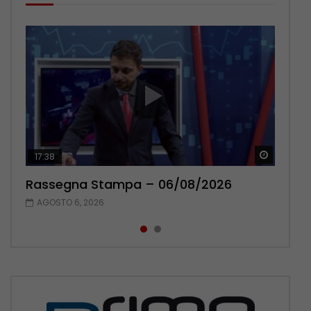
Guarda 
Guarda 
17:38
22:42
Rassegna Stampa – 06/08/2026
Rassegna Stampa – 05/08/2026
AGOSTO 6, 2026
AGOSTO 5, 2026