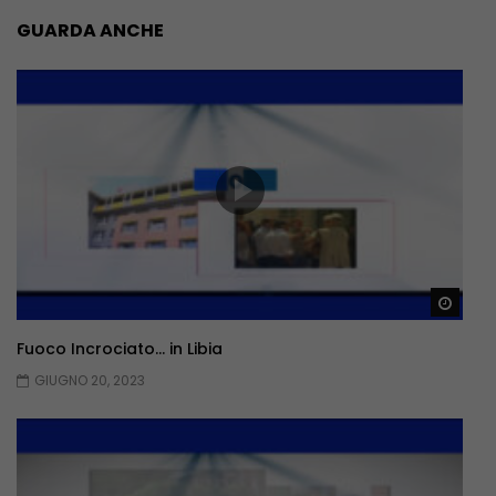
GUARDA ANCHE
Guar
Fuoco Incrociato… in Libia
GIUGNO 20, 2023