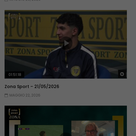
Guar
01:51:18
Zona Sport – 21/05/2026
MAGGIO 22, 2026