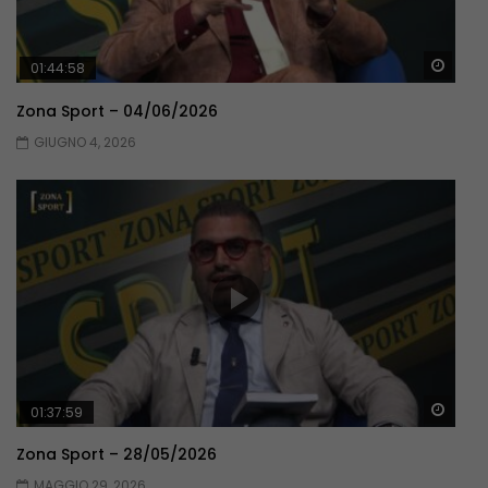
Guar
01:44:58
Zona Sport – 04/06/2026
GIUGNO 4, 2026
Guar
01:37:59
Zona Sport – 28/05/2026
MAGGIO 29, 2026