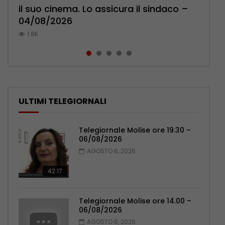
il suo cinema. Lo assicura il sindaco –
l’ambulatorio per curare l’osteoporosi
Pensionati: più relazioni e servizi di
Polizia: impegno nel rafforzare organici
pronuncia sul ricongiungimento –
04/08/2026
– 06/08/2026
prossimità – 04/08/2026
– 05/08/2026
06/08/2026
1.8K
1.1K
1.1K
1K
865
ULTIMI TELEGIORNALI
Telegiornale Molise ore 19.30 –
06/08/2026
AGOSTO 6, 2026
42:17
Telegiornale Molise ore 14.00 –
06/08/2026
AGOSTO 6, 2026