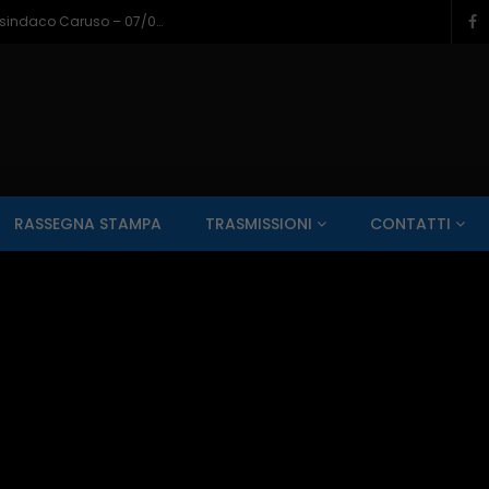
Napoli a Castel di Sangro, il bilancio del sindaco Caruso – 07/08/2026
SALUTE AI RAGGI X
CONTO ALLA ROVESCIA
ZONA SPORT
RASSEGNA STAMPA
TRASMISSIONI
CONTATTI
Guarda Dopo
01:00:11
zzo – 22/06/2026
Inside Abruzzo – 15/06/2026
SALUTE AI RAGGI X
CONTO ALLA ROVESCIA
ZONA SPORT