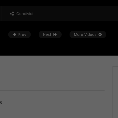
Condividi
Prev
Next
More Videos
Guarda Dopo
02:01:38
 Rovescia – 19/06/2026
Conto alla Rovescia – 12/06/2026
, 2026
GIUGNO 12, 2026
8