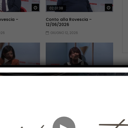
Guarda Dopo
Guarda 
02:01:38
ovescia –
Conto alla Rovescia –
12/06/2026
026
GIUGNO 12, 2026
Guarda Dopo
Guarda 
02:10:51
ovescia –
Conto alla Rovescia –
22/05/2026
2026
MAGGIO 22, 2026
►