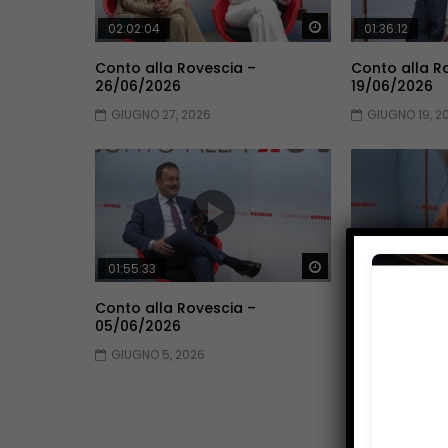
Guarda Dopo
02:02:04
01:36:12
Conto alla Rovescia –
Conto alla R
26/06/2026
19/06/2026
GIUGNO 27, 2026
GIUGNO 19, 2
Guarda Dopo
01:55:33
01:53:33
Conto alla Rovescia –
Conto alla R
05/06/2026
29/05/2026
GIUGNO 5, 2026
MAGGIO 30, 