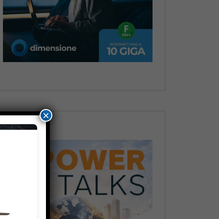
Dopo
×
Dopo