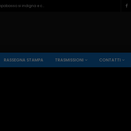
Ragazzine violentate al Romagnoli, Campobasso si indigna e chiede più controlli – 06/08/2026
SALUTE AI RAGGI X
CONTO ALLA ROVESCIA
ZONA SPORT
RASSEGNA STAMPA
TRASMISSIONI
CONTATTI
Guarda Dopo
01:00:11
zzo – 22/06/2026
Inside Abruzzo – 15/06/2026
SALUTE AI RAGGI X
CONTO ALLA ROVESCIA
ZONA SPORT