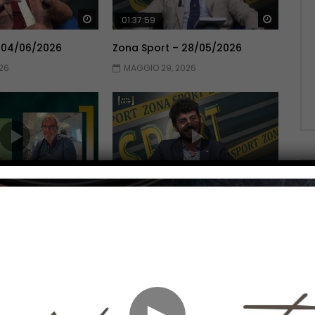
Guarda Dopo
Guarda 
01:37:59
 04/06/2026
Zona Sport – 28/05/2026
26
MAGGIO 29, 2026
Guarda Dopo
Guarda 
01:51:06
 14/05/2026
Zona Sport – 07/05/2026
026
MAGGIO 7, 2026
►