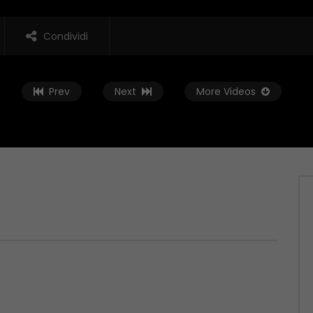
Condividi
Prev
Next
More Videos
Guarda Dopo
01:37:59
t – 04/06/2026
Zona Sport – 28/05/2026
 2026
MAGGIO 29, 2026