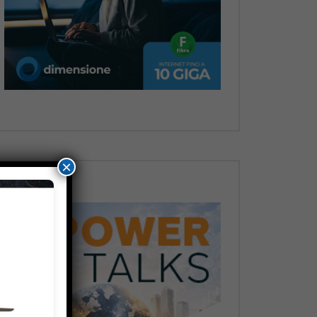
Dopo
×
Dopo