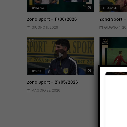
Guarda Dopo
01:04:24
01:44:58
Zona Sport – 11/06/2026
Zona Sport –
GIUGNO 11, 2026
GIUGNO 4, 20
Guarda Dopo
01:51:18
01:51:09
Zona Sport – 21/05/2026
Zona Sport –
MAGGIO 22, 2026
MAGGIO 14, 2