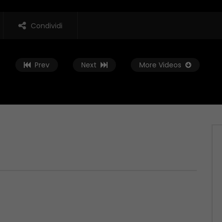
Condividi
Prev
Next
More Videos
Guarda Dopo
01:37:59
t – 04/06/2026
Zona Sport – 28/05/2026
 2026
MAGGIO 29, 2026