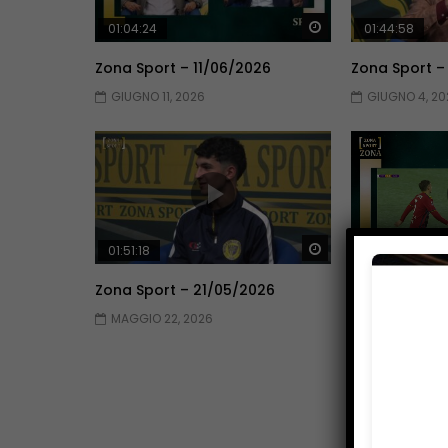
Guarda Dopo
01:04:24
01:44:58
Zona Sport – 11/06/2026
Zona Sport –
GIUGNO 11, 2026
GIUGNO 4, 20
Guarda Dopo
01:51:18
01:51:09
Zona Sport – 21/05/2026
Zona Sport –
MAGGIO 22, 2026
MAGGIO 14, 2