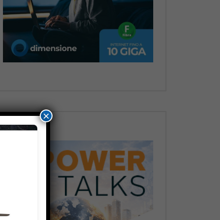
Dopo
×
Dopo