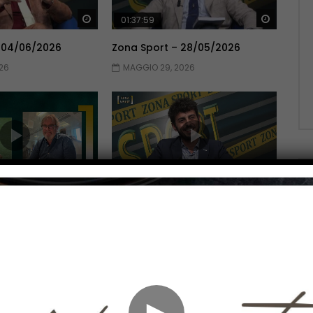
Guarda Dopo
Guarda 
01:37:59
 04/06/2026
Zona Sport – 28/05/2026
26
MAGGIO 29, 2026
Guarda Dopo
Guarda 
01:51:06
 14/05/2026
Zona Sport – 07/05/2026
026
MAGGIO 7, 2026
►