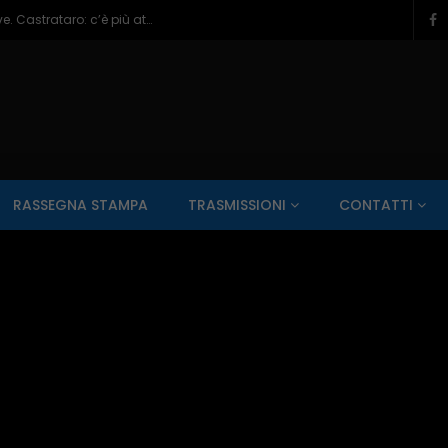
Veneziale Isernia, Ionna verso ruolo chiave. Castrataro: c’è più attenzione per Termoli – 08/08/2026
SALUTE AI RAGGI X
CONTO ALLA ROVESCIA
ZONA SPORT
RASSEGNA STAMPA
TRASMISSIONI
CONTATTI
Guarda Dopo
01:00:11
zzo – 22/06/2026
Inside Abruzzo – 15/06/2026
SALUTE AI RAGGI X
CONTO ALLA ROVESCIA
ZONA SPORT