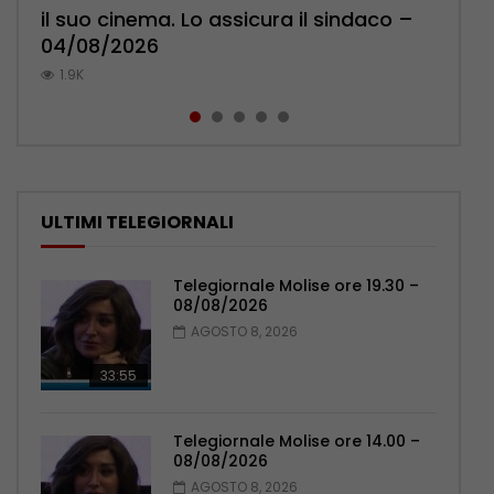
il suo cinema. Lo assicura il sindaco –
cittadini: ‘Abbiamo paura per i ragazzi’
l’ambulatorio per curare l’osteoporosi
Pensionati: più relazioni e servizi di
pronuncia sul ricongiungimento –
04/08/2026
– 07/08/2026
– 06/08/2026
prossimità – 04/08/2026
06/08/2026
1.9K
1.2K
1.1K
1.1K
1K
ULTIMI TELEGIORNALI
Telegiornale Molise ore 19.30 –
08/08/2026
AGOSTO 8, 2026
33:55
Telegiornale Molise ore 14.00 –
08/08/2026
AGOSTO 8, 2026