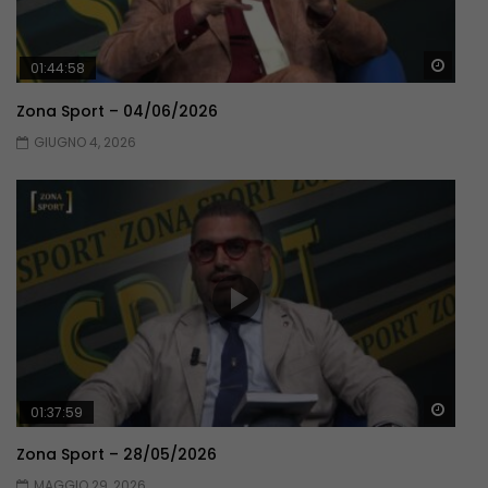
Guar
01:44:58
Zona Sport – 04/06/2026
GIUGNO 4, 2026
Guar
01:37:59
Zona Sport – 28/05/2026
MAGGIO 29, 2026