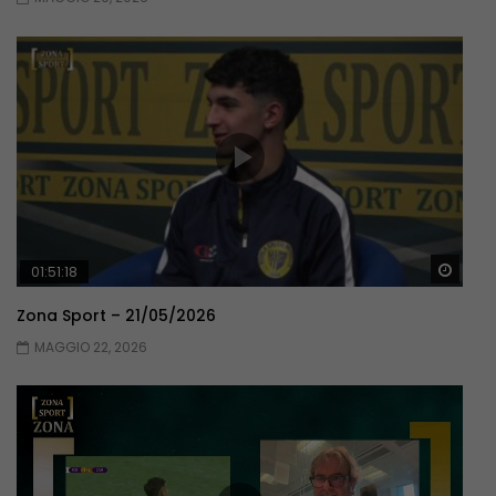
Guar
01:51:18
Zona Sport – 21/05/2026
MAGGIO 22, 2026