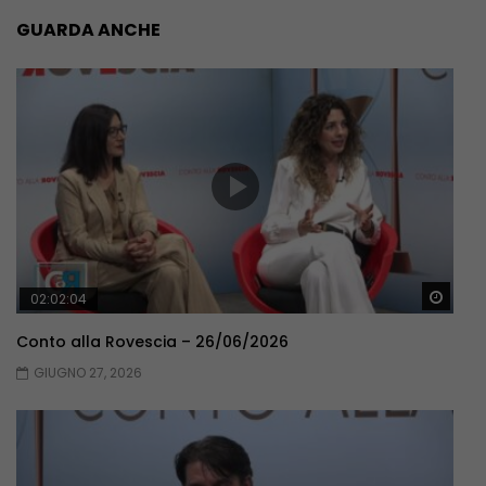
GUARDA ANCHE
Guar
02:02:04
Conto alla Rovescia – 26/06/2026
GIUGNO 27, 2026