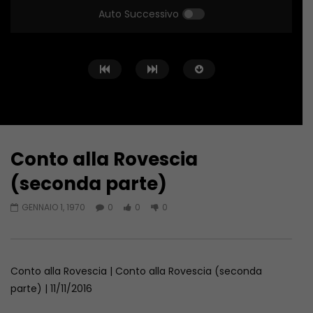
Auto Successivo
Conto alla Rovescia
Guarda Dopo
02:02:04
01:36:12
(seconda parte)
Conto alla Rovescia – 26/06/2026
Conto alla Rovescia 
GENNAIO 1, 1970
0
0
0
GIUGNO 27, 2026
GIUGNO 19, 2026
Conto alla Rovescia | Conto alla Rovescia (seconda
parte) | 11/11/2016