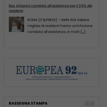
Leucemie, nuove opzioni terapeutiche per le
forme acute
ROMA (ITALPRESS) – In Italia, le leucemie
causano circa 15.600 nuove diagnosi
ogni anno e
[...]
RASSEGNA STAMPA