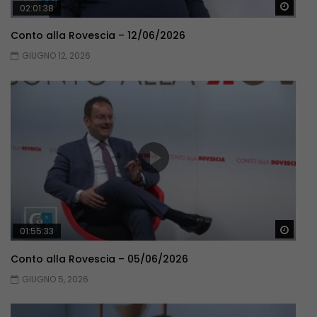
Guar
02:01:38
Conto alla Rovescia – 12/06/2026
GIUGNO 12, 2026
Guar
01:55:33
Conto alla Rovescia – 05/06/2026
GIUGNO 5, 2026