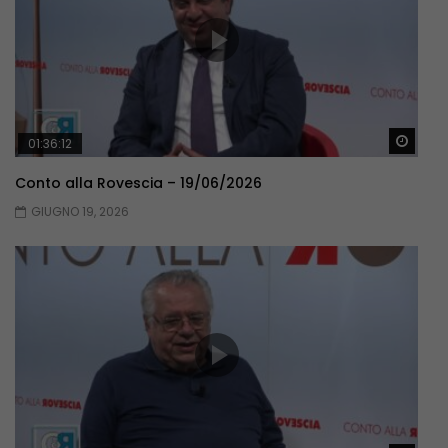
Guar
01:36:12
Conto alla Rovescia – 19/06/2026
GIUGNO 19, 2026