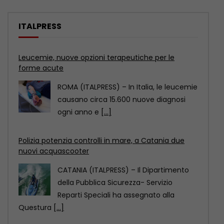
ITALPRESS
Polizia potenzia controlli in mare, a Catania due
nuovi acquascooter
CATANIA (ITALPRESS) – Il Dipartimento
della Pubblica Sicurezza- Servizio
Reparti Speciali ha assegnato alla
Questura
[...]
Rsa, infezioni correlate all’assistenza per il 2,6% dei
residenti
ROMA (ITALPRESS) – Nelle RSA italiane
migliaia di residenti hanno un’infezione
correlata all’assistenza, in molti
[...]