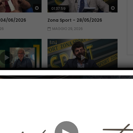
Guarda Dopo
Guarda 
01:37:59
 04/06/2026
Zona Sport – 28/05/2026
26
MAGGIO 29, 2026
Guarda Dopo
Guarda 
01:51:06
 14/05/2026
Zona Sport – 07/05/2026
026
MAGGIO 7, 2026
►