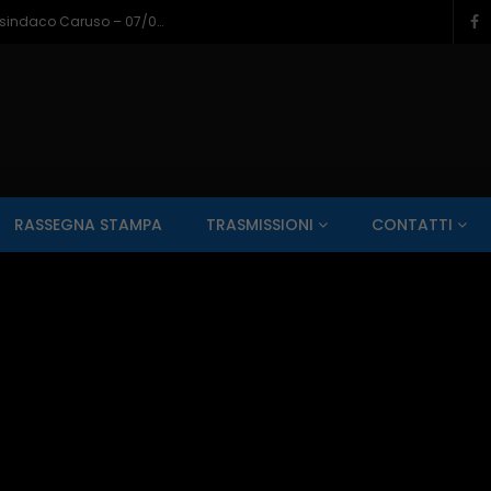
Napoli a Castel di Sangro, il bilancio del sindaco Caruso – 07/08/2026
SALUTE AI RAGGI X
CONTO ALLA ROVESCIA
ZONA SPORT
RASSEGNA STAMPA
TRASMISSIONI
CONTATTI
Guarda Dopo
01:00:11
zzo – 22/06/2026
Inside Abruzzo – 15/06/2026
SALUTE AI RAGGI X
CONTO ALLA ROVESCIA
ZONA SPORT