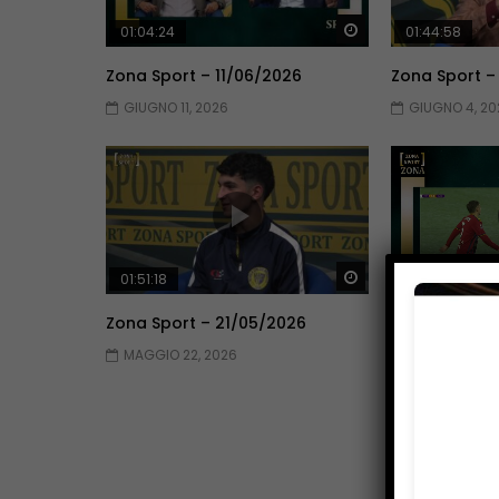
Guarda Dopo
01:04:24
01:44:58
Zona Sport – 11/06/2026
Zona Sport –
GIUGNO 11, 2026
GIUGNO 4, 20
Guarda Dopo
01:51:18
01:51:09
Zona Sport – 21/05/2026
Zona Sport –
MAGGIO 22, 2026
MAGGIO 14, 2