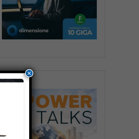
Dopo
×
Dopo