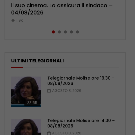
il suo cinema. Lo assicura il sindaco –
cittadini: ‘Abbiamo paura per i ragazzi’
l’ambulatorio per curare l’osteoporosi
Pensionati: più relazioni e servizi di
Municipale evita il peggio – 07/08/2026
04/08/2026
– 07/08/2026
– 06/08/2026
prossimità – 04/08/2026
1K
1.9K
1.2K
1.1K
1.1K
ULTIMI TELEGIORNALI
Telegiornale Molise ore 19.30 –
08/08/2026
AGOSTO 8, 2026
33:55
Telegiornale Molise ore 14.00 –
08/08/2026
AGOSTO 8, 2026