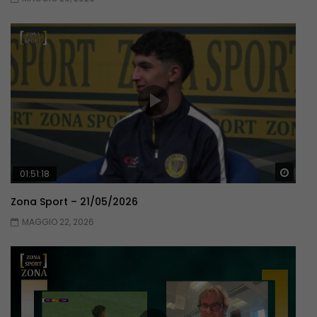
Guar
01:51:18
Zona Sport – 21/05/2026
MAGGIO 22, 2026