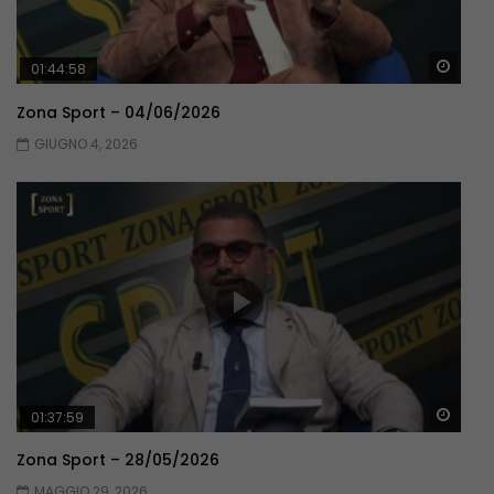
Guar
01:44:58
Zona Sport – 04/06/2026
GIUGNO 4, 2026
Guar
01:37:59
Zona Sport – 28/05/2026
MAGGIO 29, 2026