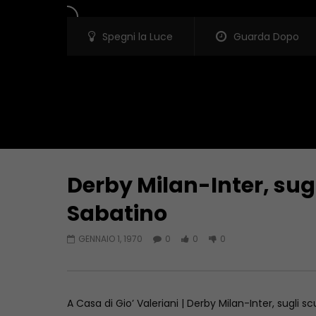
Spegni la Luce
Guarda Dopo
Derby Milan-Inter, sugl
Guarda Dopo
Sabatino
Covid, zero decessi e due ricoveri.
Incendi, la
Positività al 37 percento. Intanto al
impegno d
GENNAIO 1, 1970
0
0
0
Cardarelli arrivano tre anestesisti
GENNAIO 1,
GENNAIO 1, 1970
A Casa di Gio’ Valeriani | Derby Milan-Inter, sugli sc