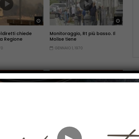
Guarda Dopo
Guarda 
ldiretti chiede
Monitoraggio, Rt più basso. Il
a Regione
Molise tiene
70
GENNAIO 1, 1970
Guarda Dopo
Guarda 
tampa
Rassegna Stampa
70
GENNAIO 1, 1970
►