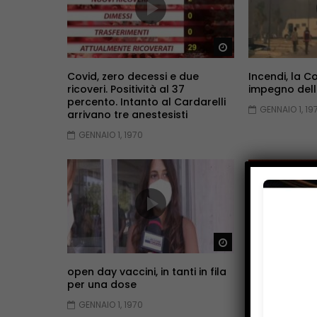
Guarda Dopo
Covid, zero decessi e due
Incendi, la Co
ricoveri. Positività al 37
impegno dell
percento. Intanto al Cardarelli
GENNAIO 1, 19
arrivano tre anestesisti
GENNAIO 1, 1970
Guarda Dopo
open day vaccini, in tanti in fila
Rassegna S
per una dose
GENNAIO 1, 19
GENNAIO 1, 1970