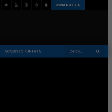
INVIA NOTIZIA
1936
REPLAY
TUTTE LE TRASMISSIONI
ACQUISTO PUNTATA
Guarda Dopo
Guar
01:04:21
Inside Abruzzo – 01/06/2026
1936
REPLAY
TUTTE LE TRASMISSIONI