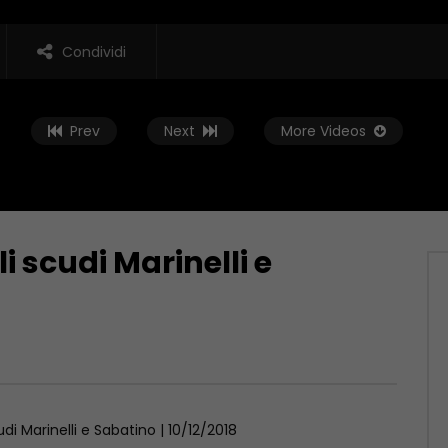
Condividi
Prev
Next
More Videos
i scudi Marinelli e
Guarda Dopo
 Coldiretti chiede
Monitoraggio, Rt più basso. Il
ella Regione
Molise tiene
 1970
GENNAIO 1, 1970
udi Marinelli e Sabatino | 10/12/2018