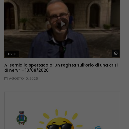
Guar
02:13
A Isernia lo spettacolo ‘Un regista sull’orlo di una crisi
di nervi’ – 10/08/2026
AGOSTO 10, 2026