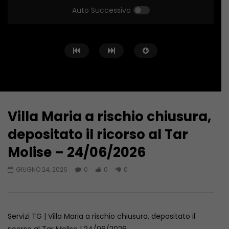
Auto Successivo
Villa Maria a rischio chiusura,
Guarda Dopo
02:40
02:54
depositato il ricorso al Tar
Pescara. Di Nardo sempre più un
Massacra con un tirap
Molise – 24/06/2026
caso. Le opzioni per l’attacco –
in amore: 21enne rest
10/08/2026
di Campobasso – 10
GIUGNO 24, 2026
0
0
0
AGOSTO 10, 2026
AGOSTO 10, 2026
Servizi TG | Villa Maria a rischio chiusura, depositato il
ricorso al Tar Molise | 24/06/2026