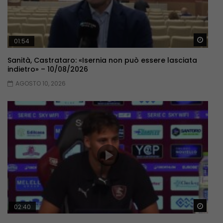
Guar
01:54
Sanità, Castrataro: «Isernia non può essere lasciata
indietro» – 10/08/2026
AGOSTO 10, 2026
Guar
02:40