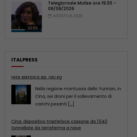
Telegiornale Molise ore 19.30 –
08/08/2026
AGOSTO 8, 2026
33:55
ITALPRESS
Cina: dispositivo trasferisce cassone da 1.540
tonnellate da terraferma a nave
Ammirate il time-lapse di un enorme
dispositivo di sollevamento che si
trasforma in una gigantesca
[...]
Arrestato Lavitola per l’attentato a Ranucci, al Tg1
le prime immagini