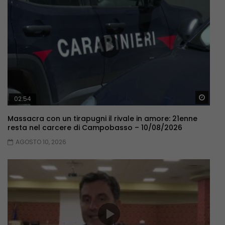
Guar
02:54
Massacra con un tirapugni il rivale in amore: 21enne
resta nel carcere di Campobasso – 10/08/2026
AGOSTO 10, 2026