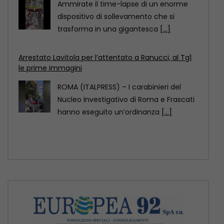
ROMA (ITALPRESS) – I carabinieri del
Nucleo Investigativo di Roma e Frascati
hanno eseguito un’ordinanza
[...]
Cina, nello Yunnan droni sollevano componente di
rete elettrica da 780 kg
Nella regione montuosa dello Yunnan, in
Cina, sei droni per il sollevamento di
carichi pesanti
[...]