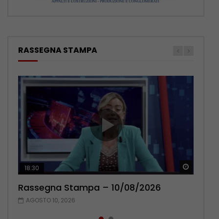
RASSEGNA STAMPA
Guarda 
Guarda 
18:30
20:13
Rassegna Stampa – 10/08/2026
Rassegna Stampa – 09/08/2026
AGOSTO 10, 2026
AGOSTO 9, 2026