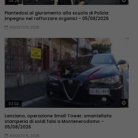
Guar
04:28
Piantedosi al giuramento alla scuola di Polizia:
impegno nel rafforzare organici – 05/08/2026
AGOSTO 5, 2026
Guar
02:03
Lanciano, operazione Small Tower: smantellata
stamperia di soldi falsi a Montenerodomo –
05/08/2026
AGOSTO 5, 2026