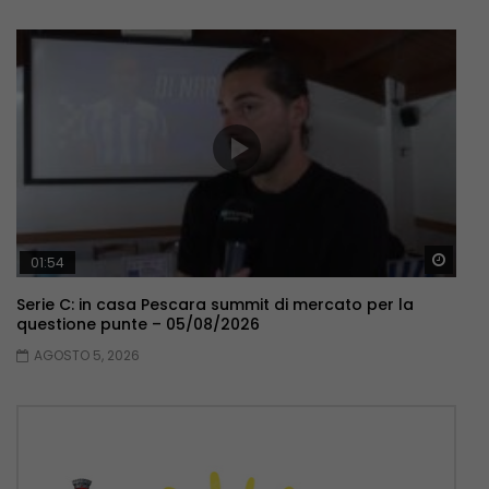
Guar
01:54
Serie C: in casa Pescara summit di mercato per la
questione punte – 05/08/2026
AGOSTO 5, 2026