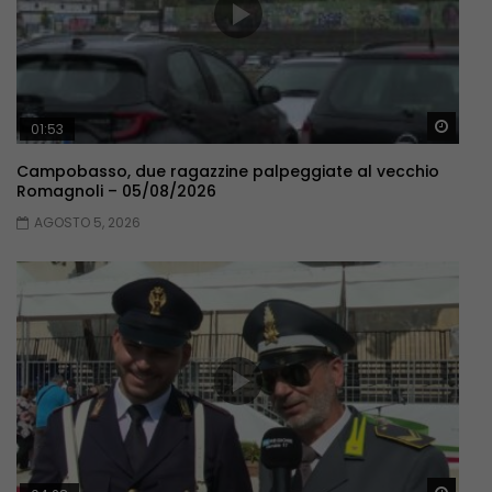
Guar
01:53
Campobasso, due ragazzine palpeggiate al vecchio
Romagnoli – 05/08/2026
AGOSTO 5, 2026