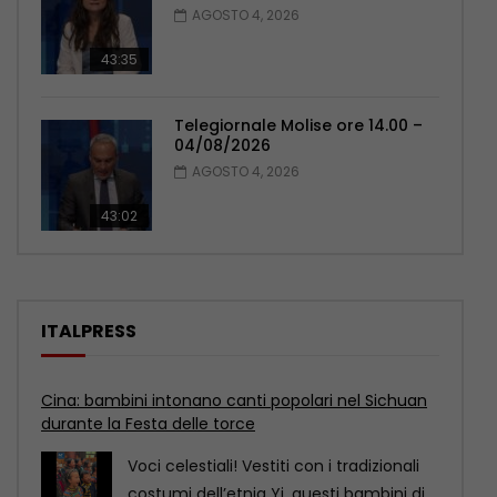
AGOSTO 4, 2026
43:35
Telegiornale Molise ore 14.00 –
04/08/2026
AGOSTO 4, 2026
43:02
ITALPRESS
Cina: Chengdu, tre vette iconiche in un unico
panorama mozzafiato
Dopo la pioggia, a Chengdu, nel sud-
ovest della Cina, si è aperto uno