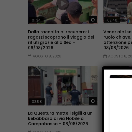
Guarda Dopo
01:34
02:46
Dalla raccolta al recupero: i
Veneziale Ise
ragazzi scoprono il viaggio dei
ruolo chiave.
rifiuti grazie alla Sea –
attenzione p
08/08/2026
08/08/2026
AGOSTO 8, 2026
AGOSTO 8, 2
Guarda Dopo
02:58
01:43
La Questura mette i sigilli a un
Il Ministero 
kebabbaro di via Nobile a
all’Unimol –
Campobasso – 08/08/2026
AGOSTO 8, 2