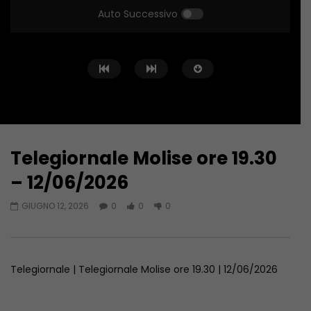
Auto Successivo
Telegiornale Molise ore 19.30
Guarda Dopo
34:04
43:15
– 12/06/2026
Telegiornale Molise ore 14.00 –
Telegiornale Molise o
GIUGNO 12, 2026
0
0
0
08/08/2026
07/08/2026
AGOSTO 8, 2026
AGOSTO 7, 2026
Telegiornale | Telegiornale Molise ore 19.30 | 12/06/2026