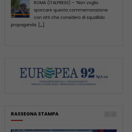
ROMA (ITALPRESS) – Un relitto di epoca
romana, presumibilmente databile tra il
II e il
[...]
RASSEGNA STAMPA