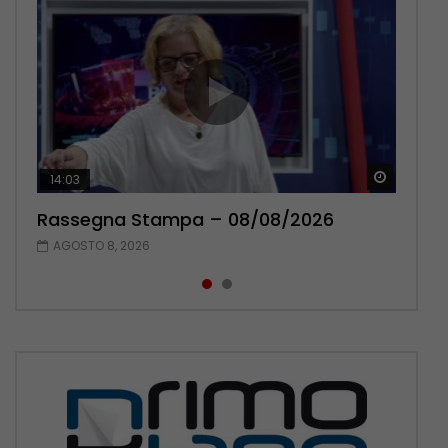
Guarda 
Guarda 
14:03
16:38
Rassegna Stampa – 08/08/2026
Rassegna Stampa – 07/08/2026
AGOSTO 8, 2026
AGOSTO 7, 2026