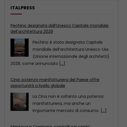
ITALPRESS
Cina: potenza manifatturiera del Paese offre
opportunità a livello globale
La Cina non è soltanto una potenza
manifatturiera, ma anche un
importante mercato di consumo.
[...]
Mantova e Cremona, controlli nei centri
immersioni. Sanzioni per 90 mila euro
COMO (ITALPRESS) – Venti centri
immersioni, sui Laghi Maggiore, di
Lugano, di Como, d’Orta, d’Iseo
[...]
Pechino designata dall’Unesco Capitale mondiale
dell’architettura 2029