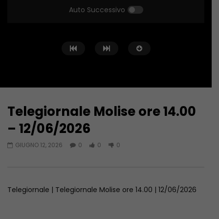
Auto Successivo
Telegiornale Molise ore 14.00
Guarda Dopo
43:39
51:27
– 12/06/2026
Telegiornale Molise ore 14.00 –
Telegiornale Molise o
GIUGNO 12, 2026
0
0
0
06/08/2026
05/08/2026
AGOSTO 6, 2026
AGOSTO 5, 2026
Telegiornale | Telegiornale Molise ore 14.00 | 12/06/2026