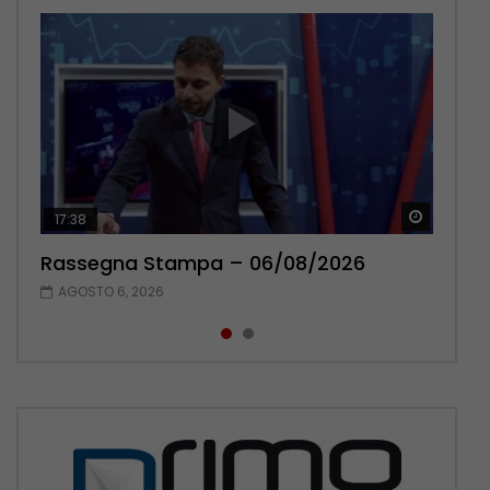
Guarda 
Guarda 
17:38
22:42
Rassegna Stampa – 06/08/2026
Rassegna Stampa – 05/08/2026
AGOSTO 6, 2026
AGOSTO 5, 2026