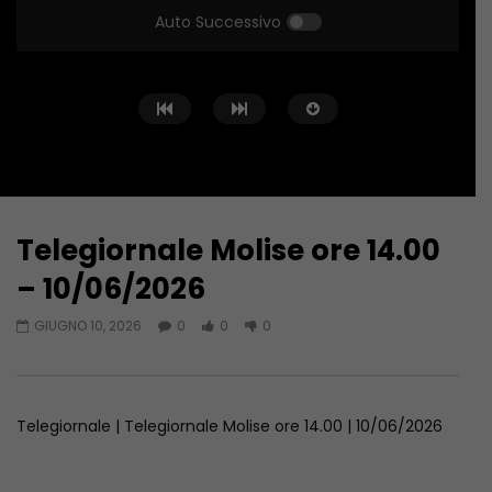
Auto Successivo
Telegiornale Molise ore 14.00
Guarda Dopo
43:15
44:20
– 10/06/2026
Telegiornale Molise ore 19.30 –
Telegiornale Molise o
GIUGNO 10, 2026
0
0
0
07/08/2026
07/08/2026
AGOSTO 7, 2026
AGOSTO 7, 2026
Telegiornale | Telegiornale Molise ore 14.00 | 10/06/2026