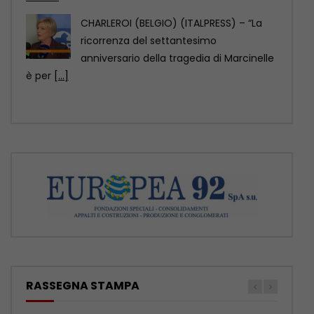
sicurezza sul lavoro”
CHARLEROI (BELGIO) (ITALPRESS) – “70
anni fa a Marcinelle si compiva una
tragedia che non
[...]
RASSEGNA STAMPA