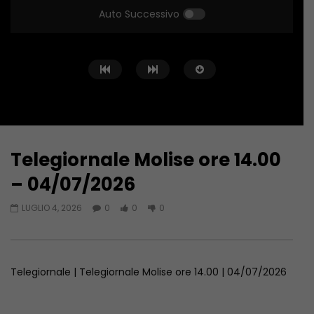
Auto Successivo
Telegiornale Molise ore 14.00
Guarda Dopo
33:55
34:04
– 04/07/2026
Telegiornale Molise ore 19.30 –
Telegiornale Molise o
LUGLIO 4, 2026
0
0
0
08/08/2026
08/08/2026
AGOSTO 8, 2026
AGOSTO 8, 2026
Telegiornale | Telegiornale Molise ore 14.00 | 04/07/2026