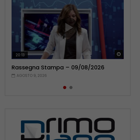
Guarda 
Guarda 
20:13
14:03
Rassegna Stampa – 09/08/2026
Rassegna Stampa – 08/08/2026
AGOSTO 9, 2026
AGOSTO 8, 2026