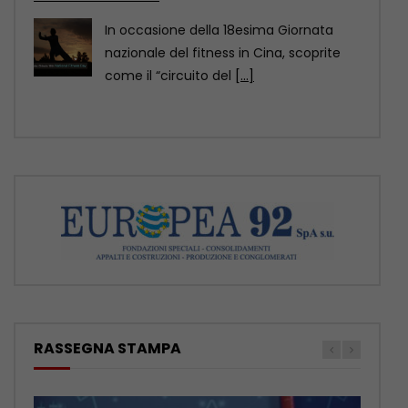
Al calare della notte, le risaie terrazzate
della contea di Yuexi, nella provincia
sud-occidentale cinese
[...]
RASSEGNA STAMPA