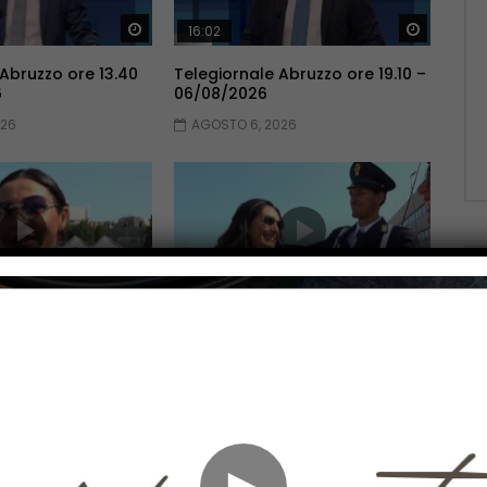
Guarda Dopo
Guarda 
16:02
 Abruzzo ore 13.40
Telegiornale Abruzzo ore 19.10 –
6
06/08/2026
026
AGOSTO 6, 2026
Guarda Dopo
Guarda 
13:09
Abruzzo ore 19.10 –
Telegiornale Abruzzo ore 13.40
– 05/08/2026
026
AGOSTO 5, 2026
►