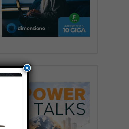
Dopo
×
Dopo