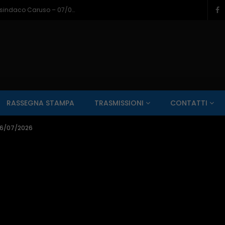
Napoli a Castel di Sangro, il bilancio del sindaco Caruso – 07/08/2026
SALUTE AI RAGGI X
CONTO ALLA ROVESCIA
ZONA SPORT
RASSEGNA STAMPA
TRASMISSIONI
CONTATTI
Guarda Dopo
01:00:11
 06/07/2026
zzo – 22/06/2026
Inside Abruzzo – 15/06/2026
SALUTE AI RAGGI X
CONTO ALLA ROVESCIA
ZONA SPORT