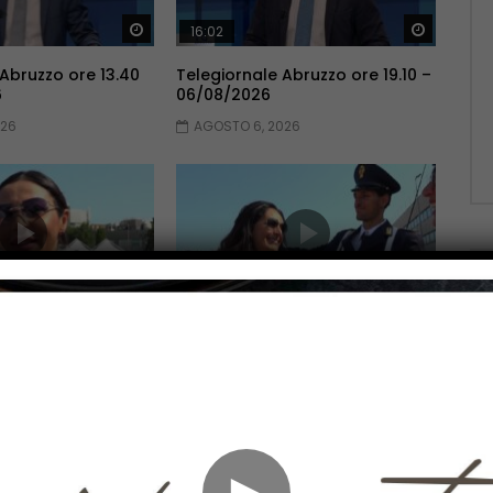
Guarda Dopo
Guarda 
16:02
 Abruzzo ore 13.40
Telegiornale Abruzzo ore 19.10 –
6
06/08/2026
026
AGOSTO 6, 2026
Guarda Dopo
Guarda 
13:09
Abruzzo ore 19.10 –
Telegiornale Abruzzo ore 13.40
– 05/08/2026
026
AGOSTO 5, 2026
►