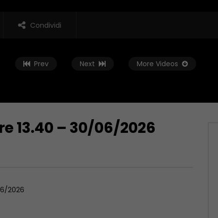
Condividi
Prev
Next
More Videos
re 13.40 – 30/06/2026
Guarda Dopo
16:02
le Abruzzo ore 13.40 –
Telegiornale Abruzzo ore 19.10 –
6
06/08/2026
, 2026
AGOSTO 6, 2026
/06/2026