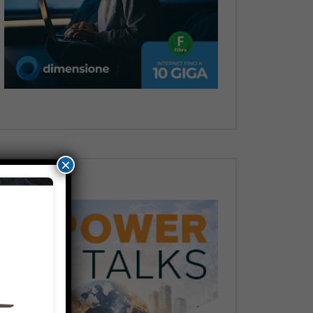
Dopo
×
Dopo