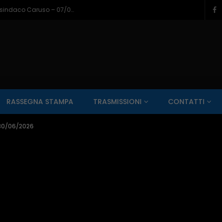
Napoli a Castel di Sangro, il bilancio del sindaco Caruso – 07/08/2026
SALUTE AI RAGGI X
CONTO ALLA ROVESCIA
ZONA SPORT
RASSEGNA STAMPA
TRASMISSIONI
CONTATTI
Guarda Dopo
01:00:11
 30/06/2026
zzo – 22/06/2026
Inside Abruzzo – 15/06/2026
SALUTE AI RAGGI X
CONTO ALLA ROVESCIA
ZONA SPORT