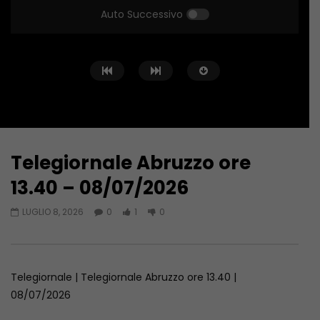
Auto Successivo
Telegiornale Abruzzo ore
Guarda Dopo
15:35
15:53
13.40 – 08/07/2026
Telegiornale Abruzzo ore 13.40 –
Telegiornale Abruzzo 
LUGLIO 8, 2026
0
1
0
09/08/2026
08/08/2026
AGOSTO 9, 2026
AGOSTO 8, 2026
Telegiornale | Telegiornale Abruzzo ore 13.40 |
08/07/2026