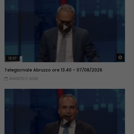
Guar
13:37
Telegiornale Abruzzo ore 13.40 – 07/08/2026
AGOSTO 7, 2026