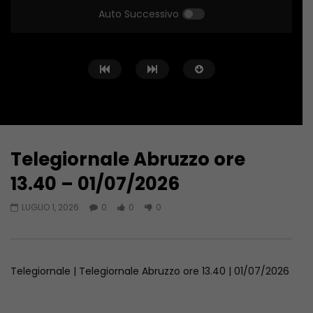
Auto Successivo
Telegiornale Abruzzo ore
Guarda Dopo
15:35
15:53
13.40 – 01/07/2026
Telegiornale Abruzzo ore 13.40 –
Telegiornale Abruzzo 
LUGLIO 1, 2026
0
0
0
09/08/2026
08/08/2026
AGOSTO 9, 2026
AGOSTO 8, 2026
Telegiornale | Telegiornale Abruzzo ore 13.40 | 01/07/2026