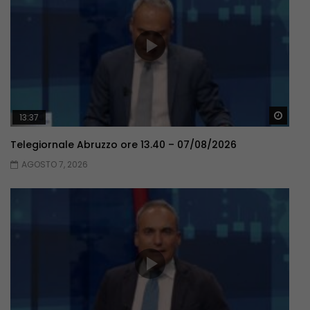
Guar
13:37
Telegiornale Abruzzo ore 13.40 – 07/08/2026
AGOSTO 7, 2026