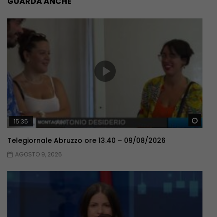
GUARDA ANCHE
Guar
15:35
Telegiornale Abruzzo ore 13.40 – 09/08/2026
AGOSTO 9, 2026