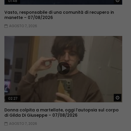
Guar
01:48
Vasto, responsabile di una comunità di recupero in
manette – 07/08/2026
AGOSTO 7, 2026
Guar
02:27
Donna colpita a martellate, oggi l’autopsia sul corpo
di Gilda Di Giuseppe – 07/08/2026
AGOSTO 7, 2026