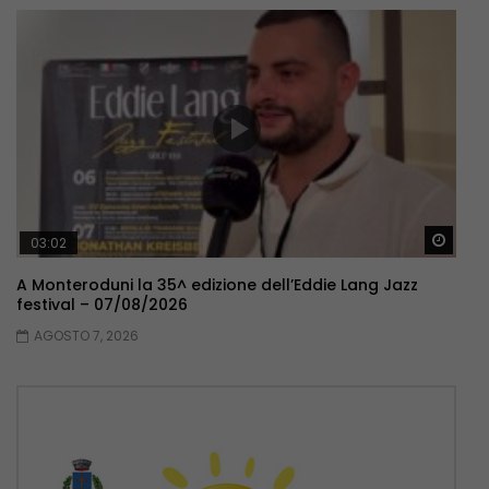
Guar
03:02
A Monteroduni la 35^ edizione dell’Eddie Lang Jazz
festival – 07/08/2026
AGOSTO 7, 2026