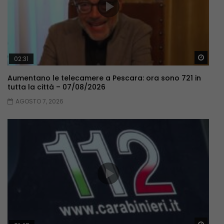
Guar
02:31
Aumentano le telecamere a Pescara: ora sono 721 in
tutta la città – 07/08/2026
AGOSTO 7, 2026