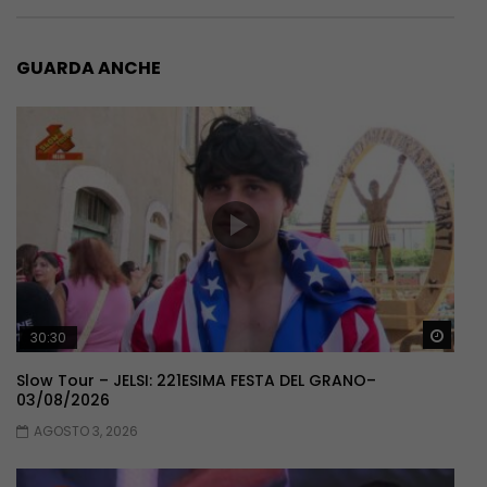
GUARDA ANCHE
Guar
30:30
Slow Tour – JELSI: 221ESIMA FESTA DEL GRANO–
03/08/2026
AGOSTO 3, 2026