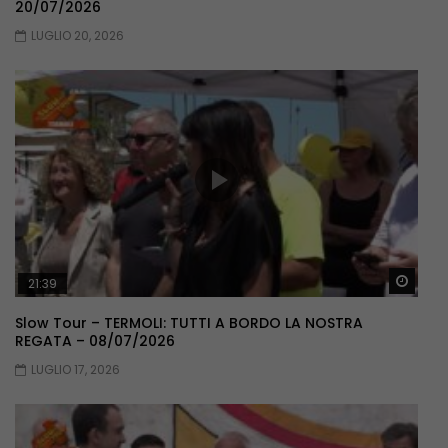
20/07/2026
LUGLIO 20, 2026
Guar
21:39
Slow Tour – TERMOLI: TUTTI A BORDO LA NOSTRA
REGATA – 08/07/2026
LUGLIO 17, 2026