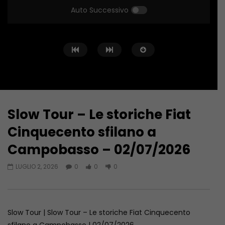
Auto Successivo
Slow Tour – Le storiche Fiat
Guarda Dopo
30:30
26:14
Cinquecento sfilano a
Slow Tour – JELSI: 221ESIMA FESTA
Slow Tour – MEDITER
Campobasso – 02/07/2026
DEL GRANO– 03/08/2026
PESCARA CAMERA DI 
14/07/2026
AGOSTO 3, 2026
LUGLIO 2, 2026
0
0
0
LUGLIO 21, 2026
Slow Tour | Slow Tour – Le storiche Fiat Cinquecento
sfilano a Campobasso | 02/07/2026