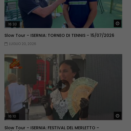
Guar
16:30
Slow Tour – ISERNIA: TORNEO DI TENNIS – 15/07/2026
LUGLIO 20, 2026
Guar
16:10
Slow Tour – ISERNIA: FESTIVAL DEL MERLETTO –