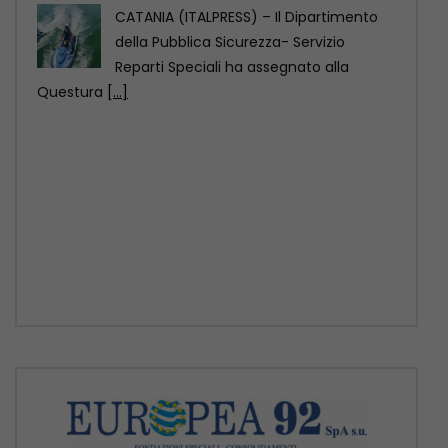
CATANIA (ITALPRESS) – Il Dipartimento
della Pubblica Sicurezza- Servizio
Reparti Speciali ha assegnato alla
Questura
[...]
Rsa, infezioni correlate all’assistenza per il 2,6% dei
residenti
ROMA (ITALPRESS) – Nelle RSA italiane
migliaia di residenti hanno un’infezione
correlata all’assistenza, in molti
[...]