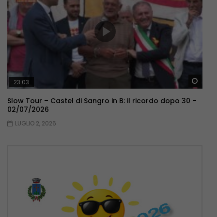
Guar
23:03
Slow Tour – Castel di Sangro in B: il ricordo dopo 30 –
02/07/2026
LUGLIO 2, 2026