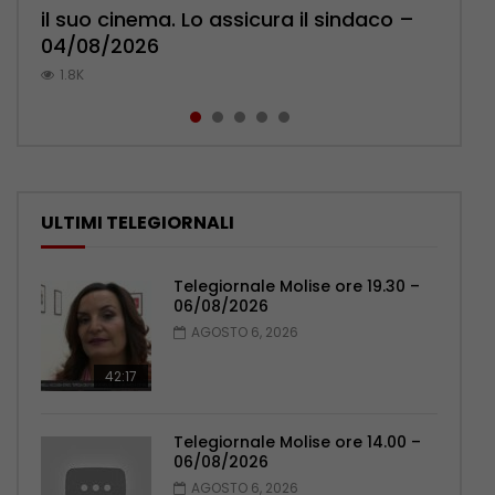
il suo cinema. Lo assicura il sindaco –
Pensionati: più relazioni e servizi di
l’ambulatorio per curare l’osteoporosi
Polizia: impegno nel rafforzare organici
palpeggiate al vecchio Romagnoli –
04/08/2026
prossimità – 04/08/2026
– 06/08/2026
– 05/08/2026
05/08/2026
1.8K
1.1K
1K
1K
798
ULTIMI TELEGIORNALI
Telegiornale Molise ore 19.30 –
06/08/2026
AGOSTO 6, 2026
42:17
Telegiornale Molise ore 14.00 –
06/08/2026
AGOSTO 6, 2026