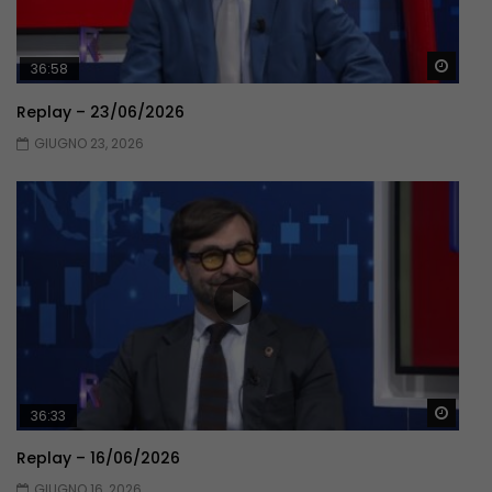
Guar
36:58
Replay – 23/06/2026
GIUGNO 23, 2026
Guar
36:33
Replay – 16/06/2026
GIUGNO 16, 2026