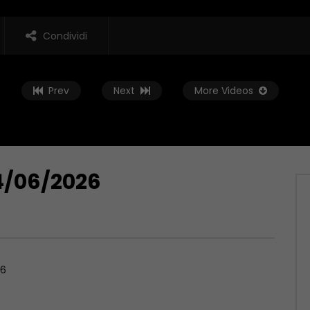
Condividi
Prev
Next
More Videos
4/06/2026
Guarda Dopo
16:52
Stampa – 05/08/2026
Rassegna Stampa – 04/08/2026
, 2026
AGOSTO 4, 2026
26