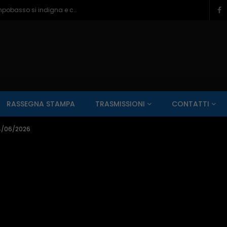
Ragazzine violentate al Romagnoli, Campobasso si indigna e chiede più controlli – 06/08/2026
SALUTE AI RAGGI X
CONTO ALLA ROVESCIA
ZONA SPORT
RASSEGNA STAMPA
TRASMISSIONI
CONTATTI
Guarda Dopo
01:00:11
4/06/2026
zzo – 22/06/2026
Inside Abruzzo – 15/06/2026
SALUTE AI RAGGI X
CONTO ALLA ROVESCIA
ZONA SPORT