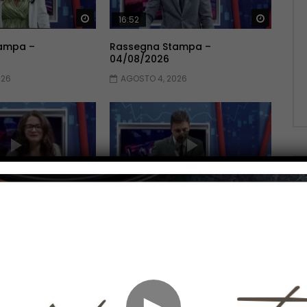
Guarda Dopo
Guarda 
16:52
ampa –
Rassegna Stampa –
04/08/2026
026
AGOSTO 4, 2026
Guarda Dopo
Guarda 
16:29
ampa –
Rassegna Stampa – 01/08/2026
AGOSTO 1, 2026
026
►