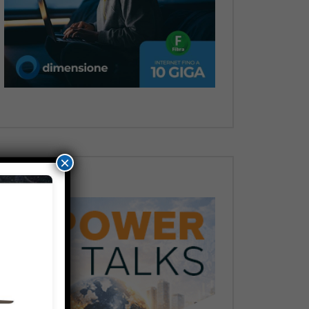
Dopo
×
Dopo