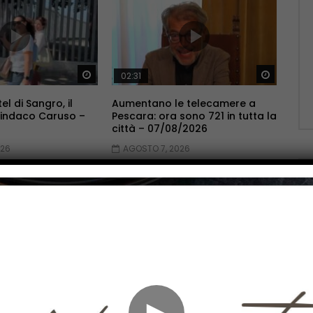
Guarda Dopo
Guarda 
02:31
el di Sangro, il
Aumentano le telecamere a
 sindaco Caruso –
Pescara: ora sono 721 in tutta la
città – 07/08/2026
026
AGOSTO 7, 2026
Guarda Dopo
Guarda 
03:02
a a martellate,
A Monteroduni la 35^ edizione
►
ia sul corpo di
dell’Eddie Lang Jazz festival –
seppe – 07/08/2026
07/08/2026