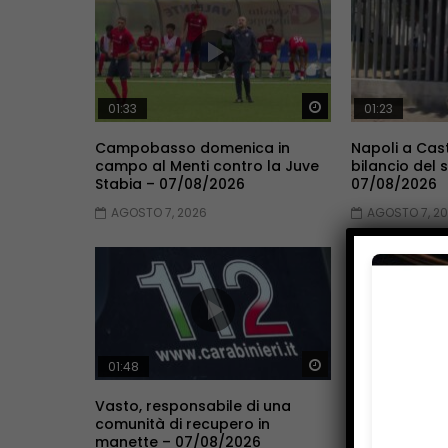
Guarda Dopo
01:33
01:23
Campobasso domenica in
Napoli a Cast
campo al Menti contro la Juve
bilancio del
Stabia – 07/08/2026
07/08/2026
AGOSTO 7, 2026
AGOSTO 7, 2
Guarda Dopo
01:48
02:27
Vasto, responsabile di una
Donna colpit
comunità di recupero in
oggi l’autops
manette – 07/08/2026
Gilda Di Giu