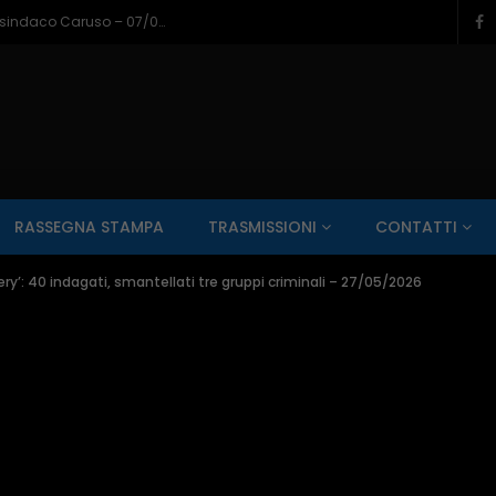
Napoli a Castel di Sangro, il bilancio del sindaco Caruso – 07/08/2026
SALUTE AI RAGGI X
CONTO ALLA ROVESCIA
ZONA SPORT
RASSEGNA STAMPA
TRASMISSIONI
CONTATTI
Guarda Dopo
01:00:11
ery’: 40 indagati, smantellati tre gruppi criminali – 27/05/2026
zzo – 22/06/2026
Inside Abruzzo – 15/06/2026
SALUTE AI RAGGI X
CONTO ALLA ROVESCIA
ZONA SPORT