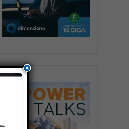
Dopo
×
Dopo