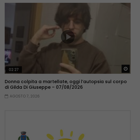
Guar
02:27
Donna colpita a martellate, oggi l’autopsia sul corpo
di Gilda Di Giuseppe – 07/08/2026
AGOSTO 7, 2026