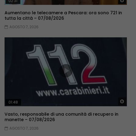
Guar
02:31
Aumentano le telecamere a Pescara: ora sono 721 in
tutta la città – 07/08/2026
AGOSTO 7, 2026
Guar
01:48
Vasto, responsabile di una comunità di recupero in
manette – 07/08/2026
AGOSTO 7, 2026