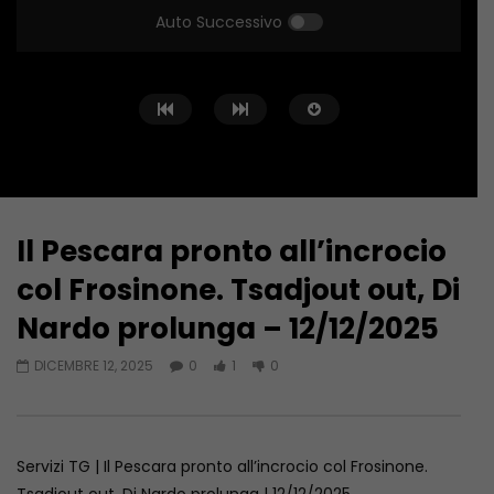
Auto Successivo
Il Pescara pronto all’incrocio
Guarda Dopo
01:33
01:23
col Frosinone. Tsadjout out, Di
Campobasso domenica in campo
Napoli a Castel di San
Nardo prolunga – 12/12/2025
al Menti contro la Juve Stabia –
bilancio del sindaco
07/08/2026
07/08/2026
DICEMBRE 12, 2025
0
1
0
AGOSTO 7, 2026
AGOSTO 7, 2026
Servizi TG | Il Pescara pronto all’incrocio col Frosinone.
Tsadjout out, Di Nardo prolunga | 12/12/2025