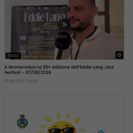
Guar
03:02
A Monteroduni la 35^ edizione dell’Eddie Lang Jazz
festival – 07/08/2026
AGOSTO 7, 2026