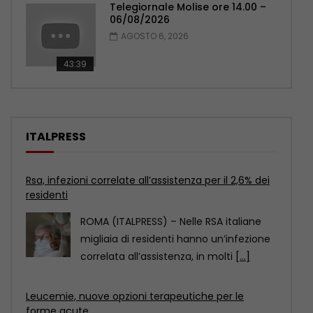
Telegiornale Molise ore 14.00 –
06/08/2026
AGOSTO 6, 2026
43:39
ITALPRESS
Leucemie, nuove opzioni terapeutiche per le
forme acute
ROMA (ITALPRESS) – In Italia, le leucemie
causano circa 15.600 nuove diagnosi
ogni anno e
[...]
Polizia potenzia controlli in mare, a Catania due
nuovi acquascooter