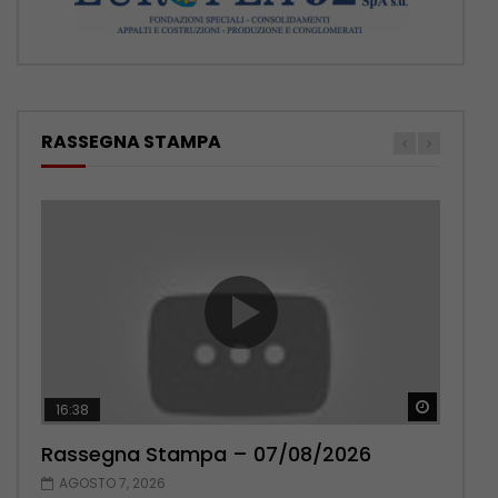
RASSEGNA STAMPA
Guarda 
Guarda 
16:38
17:38
Rassegna Stampa – 07/08/2026
Rassegna Stampa – 06/08/2026
AGOSTO 7, 2026
AGOSTO 6, 2026