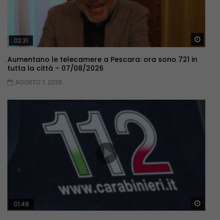
Guar
02:31
Aumentano le telecamere a Pescara: ora sono 721 in
tutta la città – 07/08/2026
AGOSTO 7, 2026
Guar
01:48