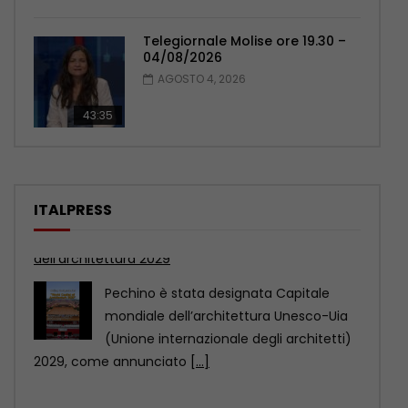
Telegiornale Molise ore 19.30 –
04/08/2026
AGOSTO 4, 2026
43:35
ITALPRESS
Cina: potenza manifatturiera del Paese offre
opportunità a livello globale
La Cina non è soltanto una potenza
manifatturiera, ma anche un
importante mercato di consumo.
[...]