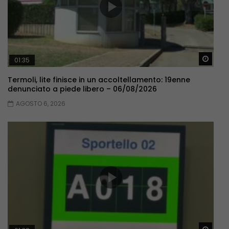
Guar
01:35
Termoli, lite finisce in un accoltellamento: 19enne
denunciato a piede libero – 06/08/2026
AGOSTO 6, 2026