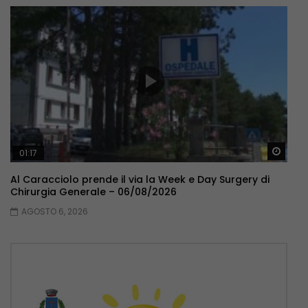
Guar
01:17
Al Caracciolo prende il via la Week e Day Surgery di
Chirurgia Generale – 06/08/2026
AGOSTO 6, 2026