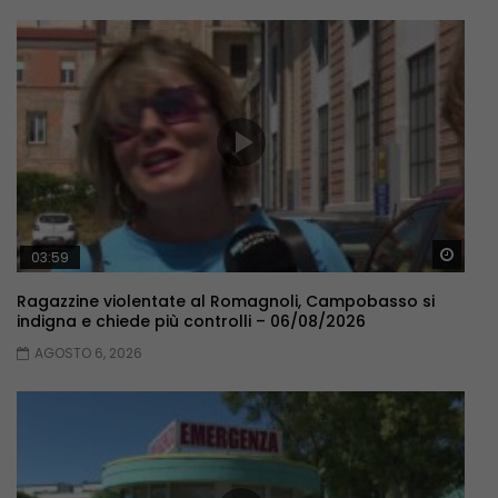
Guar
03:59
Ragazzine violentate al Romagnoli, Campobasso si
indigna e chiede più controlli – 06/08/2026
AGOSTO 6, 2026