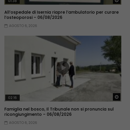
Guar
01:38
All’ospedale di Isernia riapre l’ambulatorio per curare
l’osteoporosi – 06/08/2026
AGOSTO 6, 2026
Guar
02:16
Famiglia nel bosco, Il Tribunale non si pronuncia sul
ricongiungimento – 06/08/2026
AGOSTO 6, 2026