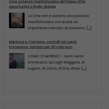
Mantova e Cremona, controlli nei centri
immersioni. Sanzioni per 90 mila euro
COMO (ITALPRESS) – Venti centri
immersioni, sui Laghi Maggiore, di
Lugano, di Como, d’Orta, d’Iseo
[...]
Pechino designata dall’Unesco Capitale mondiale
dell’architettura 2029
Pechino è stata designata Capitale
mondiale dell’architettura Unesco-Uia
(Unione internazionale degli architetti)
2029, come annunciato
[...]