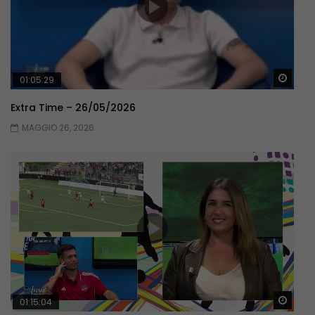
Guar
01:05:29
Extra Time – 26/05/2026
MAGGIO 26, 2026
Guar
01:15:04