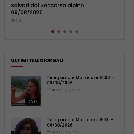
salvati dal Soccorso alpino –
Marco Di Marcello a Katmandu –
Carpinone – 09/08/2026
contro il Celta Vigo – 09/08/2026
pressa la sindaca Forte – 09/08/2026
09/08/2026
09/08/2026
543
351
1.4K
581
538
ULTIMI TELEGIORNALI
Telegiornale Molise ore 14.00 –
09/08/2026
AGOSTO 9, 2026
28:12
Telegiornale Molise ore 19.30 –
08/08/2026
AGOSTO 8, 2026